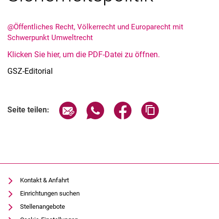
@Öffentliches Recht, Völkerrecht und Europarecht mit
Schwerpunkt Umweltrecht
Klicken Sie hier, um die PDF-Datei zu öffnen.
Aktuelles
GSZ-Editorial
Stellenangebote
Termine
Seite über E-Mail teilen
Seite über WhatsApp teilen (exter
Seite über Facebook teile
Adresse der Seite
Seite teilen:
Kontakt & Anfahrt
Einrichtungen suchen
Stellenangebote