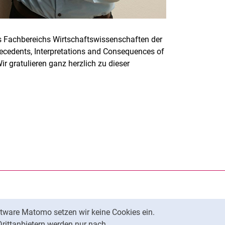
s Fachbereichs Wirtschaftswissenschaften der
tecedents, Interpretations and Consequences of
r gratulieren ganz herzlich zu dieser
rner Link, öffnet neues Fenster)
en (externer Link, öffnet neues Fenster)
te kopieren
ersität Kassel auf
neues Fenster)
ersität Kassel auf
neues Fenster)
tware Matomo setzen wir keine Cookies ein.
Nach oben
Drittanbietern werden nur nach