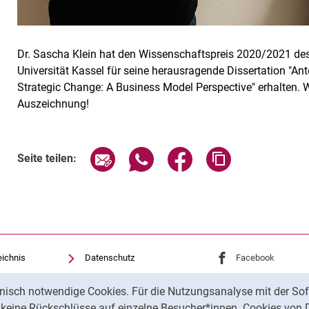
Dr. Sascha Klein hat den Wissenschaftspreis 2020/2021 de
Universität Kassel für seine herausragende Dissertation "An
Strategic Change: A Business Model Perspective" erhalten. Wi
Auszeichnung!
Seite über E-Mail teilen
Seite über WhatsApp teilen (exte
Seite über Facebook teil
Adresse der Sei
Seite teilen:
eichnis
Datenschutz
Externer Link: Univ
Facebook
(öffnet 
Barrierefreiheit
Externer Link: Univ
Instagram
(öffnet 
nisch notwendige Cookies. Für die Nutzungsanalyse mit der Sof
Transparenter KI-Einsatz
t keine Rückschlüsse auf einzelne Besucher*innen. Cookies von 