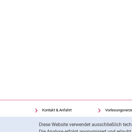
Kontakt & Anfahrt
Vorlesungsverz
Einrichtungen suchen
Uni-Bibliothek
Cookie-Hinweis
Diese Website verwendet ausschließlich tech
Stellenangebote
Moodle
Die Analyse erfolgt anonymisiert und erlaub