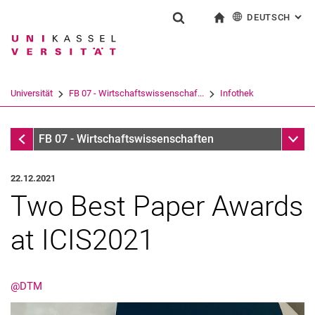
DEUTSCH
: AL
Springe direkt zu: Inhalt
Springe direkt zu: Suche
Springe direkt zu: Hauptnav
zur Startseite
Suchformular
Suchbegriff
English
Suchmaschine
Universität
FB 07 - Wirtschaftswissenschaf...
Infothek
Suchen (öffnet externen Link in einem 
Infothek
Unter
FB 07 - Wirtschaftswissenschaften
22.12.2021
Two Best Paper Awards
at ICIS2021
@DTM