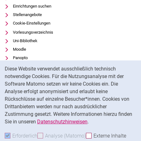
Einrichtungen suchen
Stellenangebote
Cookie-Einstellungen
Vorlesungsverzeichnis
Uni-Bibliothek
Moodle
Panopto
Cookie-Hinweis
Datenschutz
Diese Website verwendet ausschließlich technisch
Barrierefreiheit
notwendige Cookies. Für die Nutzungsanalyse mit der
Software Matomo setzen wir keine Cookies ein. Die
Transparenter KI-Einsatz
Analyse erfolgt anonymisiert und erlaubt keine
Impressum
Rückschlüsse auf einzelne Besucher*innen. Cookies von
Externer Link: Universität Kassel auf
Facebook
(öffnet neues Fenster)
Drittanbietern werden nur nach ausdrücklicher
Zustimmung gesetzt. Weitere Informationen hierzu finden
Externer Link: Universität Kassel auf
Instagram
(öffnet neues Fenster)
Sie in unseren
Datenschutzhinweisen
.
Na
Erforderlich
Erforderliche Cookies akzeptieren
Analyse (Matomo)
Analyse-Cookies akzepti
Externe Inhalte
: Exte