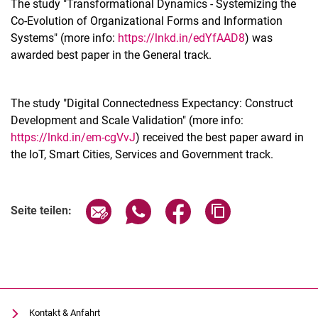
The study "Transformational Dynamics - Systemizing the
Co-Evolution of Organizational Forms and Information
Systems" (more info:
https://lnkd.in/edYfAAD8
) was
awarded best paper in the General track.
The study "Digital Connectedness Expectancy: Construct
Development and Scale Validation" (more info:
https://lnkd.in/em-cgVvJ
) received the best paper award in
the IoT, Smart Cities, Services and Government track.
Seite über E-Mail teilen
Seite über WhatsApp teilen (exter
Seite über Facebook teile
Adresse der Seite
Seite teilen:
Kontakt & Anfahrt