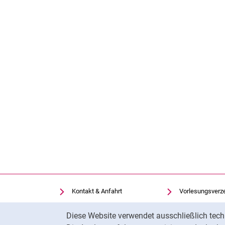
Kontakt & Anfahrt
Vorlesungsverz
Einrichtungen suchen
Uni-Bibliothek
Cookie-Hinweis
Diese Website verwendet ausschließlich tech
Stellenangebote
Moodle