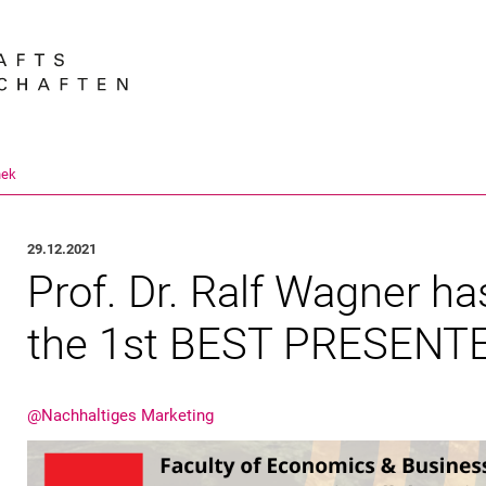
Springe direkt zu: Inhalt
Springe direkt zu: Suche
Springe direkt zu: Hauptnav
Suchmas
hek
29.12.2021
Prof. Dr. Ralf Wag­ner ha
the 1st BEST PRESENTE
@Nachhaltiges Marketing