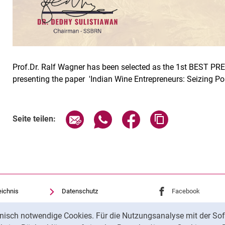
Prof.Dr. Ralf Wagner has been selected as the 1st BEST 
presenting the paper 'Indian Wine Entrepreneurs: Seizing Po
Seite über E-Mail teilen
Seite über WhatsApp teilen (exte
Seite über Facebook teil
Adresse der Sei
Seite teilen:
eichnis
Datenschutz
Externer Link: Univ
Facebook
(öffnet 
Barrierefreiheit
Externer Link: Univ
Instagram
(öffnet 
nisch notwendige Cookies. Für die Nutzungsanalyse mit der Sof
Transparenter KI-Einsatz