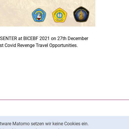
PRESENTER at BICEBF 2021 on 27th December
st Covid Revenge Travel Opportunities.
rner Link, öffnet neues Fenster)
en (externer Link, öffnet neues Fenster)
te kopieren
ersität Kassel auf
neues Fenster)
ersität Kassel auf
neues Fenster)
tware Matomo setzen wir keine Cookies ein.
Nach oben