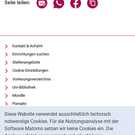
Seite über E-Mail teilen
Seite über WhatsApp teilen (exter
Seite über Facebook teile
Adresse der Seite
Seite teilen:
Kontakt & Anfahrt
Einrichtungen suchen
Stellenangebote
Cookie-Einstellungen
Vorlesungsverzeichnis
Uni-Bibliothek
Moodle
Panopto
Cookie-Hinweis
Datenschutz
Diese Website verwendet ausschließlich technisch
Barrierefreiheit
notwendige Cookies. Für die Nutzungsanalyse mit der
Software Matomo setzen wir keine Cookies ein. Die
Transparenter KI-Einsatz