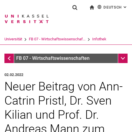
DEUTSCH
: AL
Springe direkt zu: Inhalt
Springe direkt zu: Suche
Springe direkt zu: Hauptnav
zur Startseite
Suchformular
Suchbegriff
English
Suchmaschine
Universität
FB 07 - Wirtschaftswissenschaf...
Infothek
Suchen (öffnet externen Link in einem 
Infothek
Unter
FB 07 - Wirtschaftswissenschaften
02.02.2022
Neuer Beitrag von Ann-
Catrin Pristl, Dr. Sven
Kilian und Prof. Dr.
Andreas Mann zum