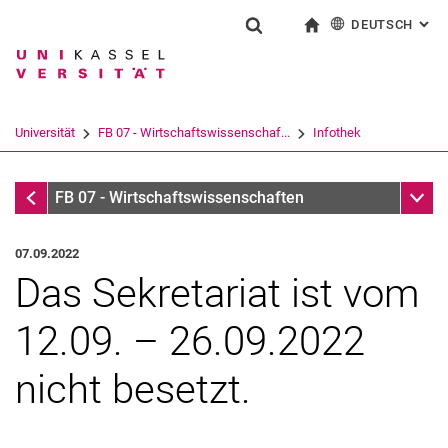
DEUTSCH
: AL
Springe direkt zu: Inhalt
Springe direkt zu: Suche
Springe direkt zu: Hauptnav
zur Startseite
Suchformular
Suchbegriff
English
Suchmaschine
Universität
FB 07 - Wirtschaftswissenschaf...
Infothek
Suchen (öffnet externen Link in einem 
Infothek
Unter
FB 07 - Wirtschaftswissenschaften
07.09.2022
Das Sekretariat ist vom
12.09. – 26.09.2022
nicht besetzt.