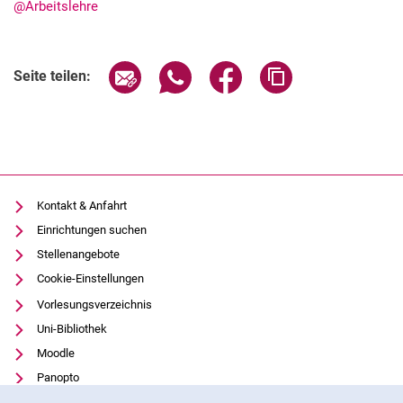
@Arbeitslehre
Seite über E-Mail teilen
Seite über WhatsApp teilen (exter
Seite über Facebook teile
Adresse der Seite
Seite teilen:
Aktuelles
Stellenangebote
Termine
Kontakt & Anfahrt
Einrichtungen suchen
Stellenangebote
Cookie-Einstellungen
Vorlesungsverzeichnis
Uni-Bibliothek
Moodle
Panopto
Cookie-Hinweis