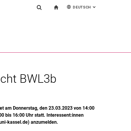
DEUTSCH
: ALTERNATIVE SEI
igation
zur Startseite
Suchformular
chine
English
Suchen (öffnet externen Link in einem neuen Fenst
sicht BWL3b
det am Donnerstag, den 23.03.2023 von 14:00
 bis 16:00 Uhr statt. Interessent:innen
.uni-kassel.de) anzumelden.