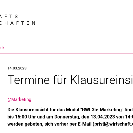
Springe direkt zu: Inhalt
Springe direkt zu: Suche
Springe direkt zu: Hauptnav
Suchmas
hek
14.03.2023
Termine für Klausurein
@Marketing
Die Klausureinsicht für das Modul "BWL3b: Marketing" fin
bis 16:00 Uhr und am Donnerstag, den 13.04.2023 von 14:00
werden gebeten, sich vorher per E-Mail (pristl@wirtschaft