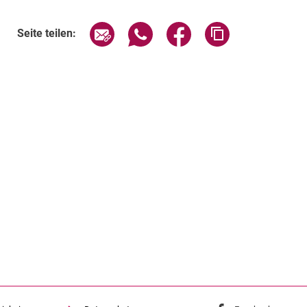
Seite über E-Mail teilen
Seite über WhatsApp teilen (exte
Seite über Facebook teil
Adresse der Sei
Seite teilen: