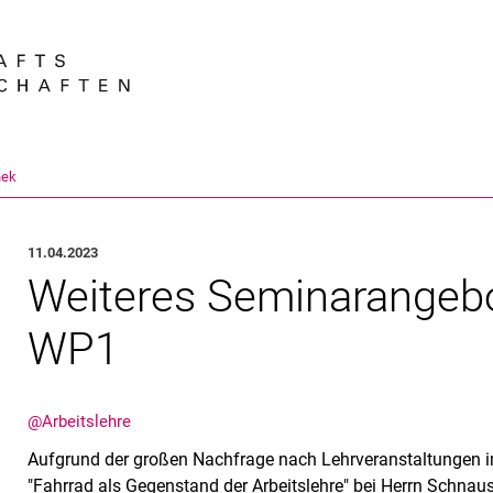
Springe direkt zu: Inhalt
Springe direkt zu: Suche
Springe direkt zu: Hauptnav
Suchmas
hek
11.04.2023
Weiteres Seminarangebo
WP1
@Arbeitslehre
Aufgrund der großen Nachfrage nach Lehrveranstaltungen i
"Fahrrad als Gegenstand der Arbeitslehre" bei Herrn Schna