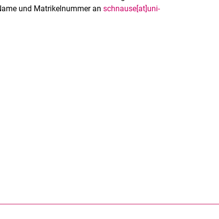
it Name und Matrikelnummer an
schnause[at]uni-
rner Link, öffnet neues Fenster)
en (externer Link, öffnet neues Fenster)
te kopieren