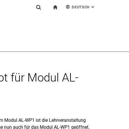
DEUTSCH
: ALTERNATIVE SEI
igation
zur Startseite
Suchformular
chine
English
Suchen (öffnet externen Link in einem neuen Fenst
t für Modul AL-
m Modul AL-WP1 ist die Lehrveranstaltung
use nun auch für das Modul AL-WP1 geöffnet.