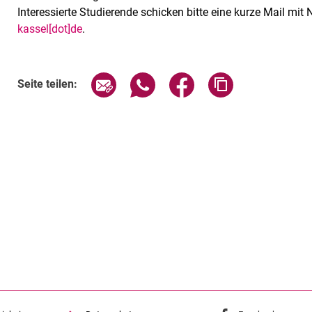
Interessierte Studierende schicken bitte eine kurze Mail m
kassel[dot]de
.
Seite über E-Mail teilen
Seite über WhatsApp teilen (exte
Seite über Facebook teil
Adresse der Sei
Seite teilen: