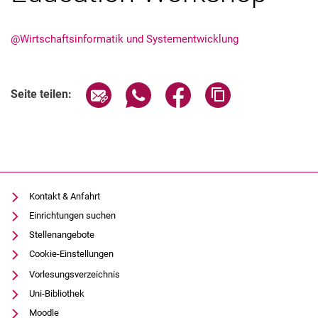
@Wirtschaftsinformatik und Systementwicklung
Aktuelles
Seite über E-Mail teilen
Seite über WhatsApp teilen (exter
Seite über Facebook teile
Adresse der Seite
Seite teilen:
Stellenangebote
Termine
Kontakt & Anfahrt
Einrichtungen suchen
Stellenangebote
Cookie-Einstellungen
Vorlesungsverzeichnis
Uni-Bibliothek
Moodle