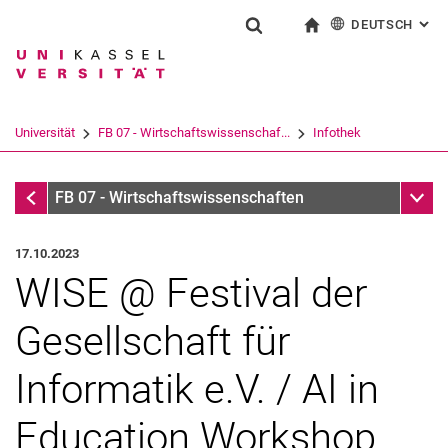
DEUTSCH
: AL
Springe direkt zu: Inhalt
Springe direkt zu: Suche
Springe direkt zu: Hauptnav
zur Startseite
Suchformular
Suchbegriff
English
Suchmaschine
Universität
FB 07 - Wirtschaftswissenschaf...
Infothek
Suchen (öffnet externen Link in einem 
Infothek
Unter
FB 07 - Wirtschaftswissenschaften
17.10.2023
WISE @ Festival der
Gesellschaft für
Informatik e.V. / AI in
Education Workshop