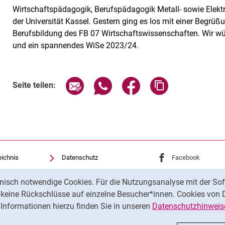
Wirtschaftspädagogik, Berufspädagogik Metall- sowie Elek
der Universität Kassel. Gestern ging es los mit einer Begrüßu
Berufsbildung des FB 07 Wirtschaftswissenschaften. Wir wü
und ein spannendes WiSe 2023/24.
Seite über E-Mail teilen
Seite über WhatsApp teilen (exte
Seite über Facebook teil
Adresse der Sei
Seite teilen:
eichnis
Datenschutz
Externer Link: Univ
Facebook
(öffnet 
Barrierefreiheit
Externer Link: Univ
Instagram
(öffnet 
nisch notwendige Cookies. Für die Nutzungsanalyse mit der Sof
Transparenter KI-Einsatz
t keine Rückschlüsse auf einzelne Besucher*innen. Cookies von 
Impressum
Informationen hierzu finden Sie in unseren
Datenschutzhinweis