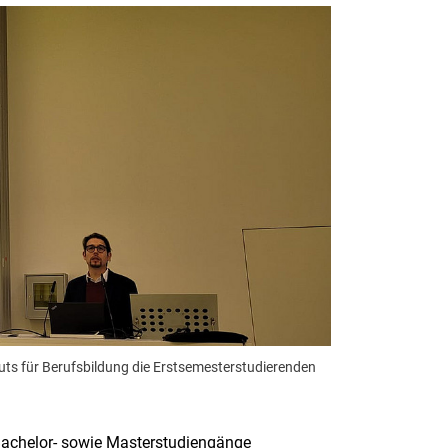
tuts für Berufsbildung die Erstsemesterstudierenden
Bachelor- sowie Masterstudiengänge