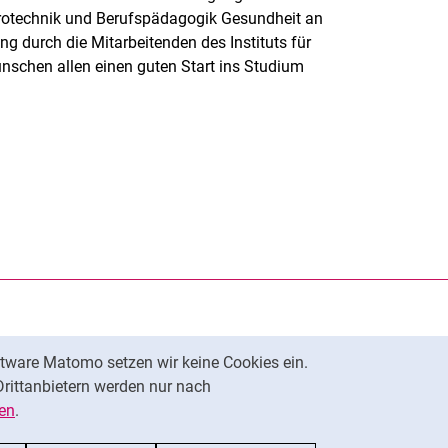
trotechnik und Berufspädagogik Gesundheit an
ng durch die Mitarbeitenden des Instituts für
nschen allen einen guten Start ins Studium
rner Link, öffnet neues Fenster)
en (externer Link, öffnet neues Fenster)
te kopieren
ersität Kassel auf
neues Fenster)
ersität Kassel auf
neues Fenster)
tware Matomo setzen wir keine Cookies ein.
Nach oben
Drittanbietern werden nur nach
en
.