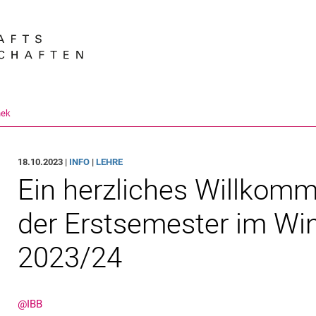
Springe direkt zu: Inhalt
Springe direkt zu: Suche
Springe direkt zu: Hauptnav
Suchmas
hek
18.10.2023 |
INFO
|
LEHRE
Ein herzliches Willkom
der Erstsemester im Wi
2023/24
@IBB