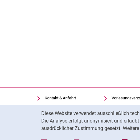
Kontakt & Anfahrt
Vorlesungsverz
Einrichtungen suchen
Uni-Bibliothek
Cookie-Hinweis
Diese Website verwendet ausschließlich tech
Stellenangebote
Moodle
Die Analyse erfolgt anonymisiert und erlaub
Cookie-Einstellungen
Panopto
ausdrücklicher Zustimmung gesetzt. Weitere 