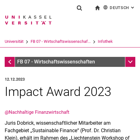
DEUTSCH
: AL
Springe direkt zu: Inhalt
Springe direkt zu: Suche
Springe direkt zu: Hauptnav
zur Startseite
Suchformular
Suchbegriff
English
Suchmaschine
Universität
FB 07 - Wirtschaftswissenschaf...
Infothek
Suchen (öffnet externen Link in einem 
Infothek
Unter
FB 07 - Wirtschaftswissenschaften
12.12.2023
Impact Award 2023
@Nachhaltige Finanzwirtschaft
Juris Dobrick, wissenschaftlicher Mitarbeiter am
Fachgebiet „Sustainable Finance“ (Prof. Dr. Christian
Klein), erhält im Rahmen des „Liechtenstein Workshop of