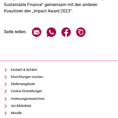
Sustainable Finance“ gemeinsam mit den anderen
Koautoren den „Impact Award 2023“.
Seite über E-Mail teilen
Seite über WhatsApp teilen (exter
Seite über Facebook teile
Adresse der Seite
Seite teilen:
Aktuelles
Stellenangebote
Termine
Kontakt & Anfahrt
Einrichtungen suchen
Stellenangebote
Cookie-Einstellungen
Vorlesungsverzeichnis
Uni-Bibliothek
Moodle