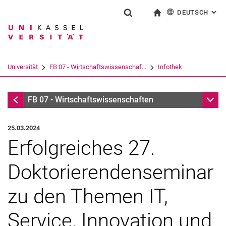
DEUTSCH
: AL
Springe direkt zu: Inhalt
Springe direkt zu: Suche
Springe direkt zu: Hauptnav
zur Startseite
Suchformular
Suchbegriff
English
Suchmaschine
Universität
FB 07 - Wirtschaftswissenschaf...
Infothek
Suchen (öffnet externen Link in einem 
Infothek
Unter
FB 07 - Wirtschaftswissenschaften
25.03.2024
Erfolgreiches 27.
Doktorierendenseminar
zu den Themen IT,
Service, Innovation und