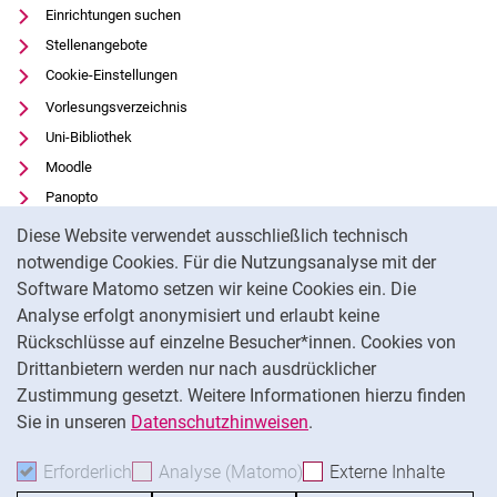
Einrichtungen suchen
Stellenangebote
Cookie-Einstellungen
Vorlesungsverzeichnis
Uni-Bibliothek
Moodle
Panopto
Cookie-Hinweis
Datenschutz
Diese Website verwendet ausschließlich technisch
Barrierefreiheit
notwendige Cookies. Für die Nutzungsanalyse mit der
Software Matomo setzen wir keine Cookies ein. Die
Transparenter KI-Einsatz
Analyse erfolgt anonymisiert und erlaubt keine
Impressum
Rückschlüsse auf einzelne Besucher*innen. Cookies von
Externer Link: Universität Kassel auf
Facebook
(öffnet neues Fenster)
Drittanbietern werden nur nach ausdrücklicher
Zustimmung gesetzt. Weitere Informationen hierzu finden
Externer Link: Universität Kassel auf
Instagram
(öffnet neues Fenster)
Sie in unseren
Datenschutzhinweisen
.
Na
Erforderlich
Erforderliche Cookies akzeptieren
Analyse (Matomo)
Analyse-Cookies akzepti
Externe Inhalte
: Exte