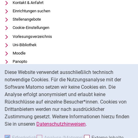
Kontakt & Anfahrt
Einrichtungen suchen
Stellenangebote
Cookie-Einstellungen
Vorlesungsverzeichnis
Uni-Bibliothek
Moodle
Panopto
Cookie-Hinweis
Datenschutz
Diese Website verwendet ausschließlich technisch
Barrierefreiheit
notwendige Cookies. Für die Nutzungsanalyse mit der
Software Matomo setzen wir keine Cookies ein. Die
Transparenter KI-Einsatz
Analyse erfolgt anonymisiert und erlaubt keine
Impressum
Rückschlüsse auf einzelne Besucher*innen. Cookies von
Externer Link: Universität Kassel auf
Facebook
(öffnet neues Fenster)
Drittanbietern werden nur nach ausdrücklicher
Zustimmung gesetzt. Weitere Informationen hierzu finden
Externer Link: Universität Kassel auf
Instagram
(öffnet neues Fenster)
Sie in unseren
Datenschutzhinweisen
.
Na
Erforderlich
Erforderliche Cookies akzeptieren
Analyse (Matomo)
Analyse-Cookies akzepti
Externe Inhalte
: Exte