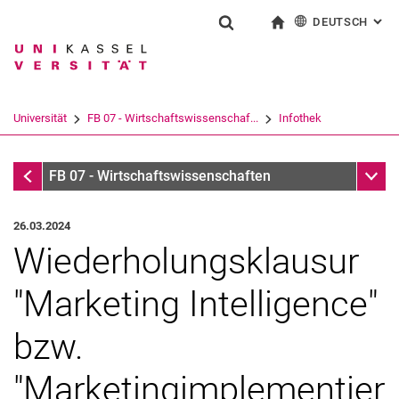
DEUTSCH
: AL
Springe direkt zu: Inhalt
Springe direkt zu: Suche
Springe direkt zu: Hauptnav
zur Startseite
Suchformular
Suchbegriff
English
Suchmaschine
Universität
FB 07 - Wirtschaftswissenschaf...
Infothek
Suchen (öffnet externen Link in einem 
Infothek
Unter
FB 07 - Wirtschaftswissenschaften
26.03.2024
Wiederholungsklausur
"Marketing Intelligence"
bzw.
"Marketingimplementier