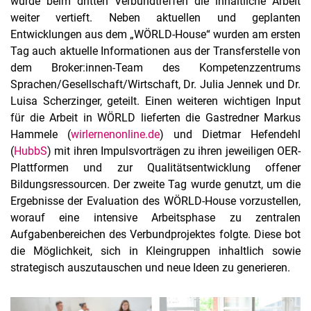
wurde beim dritten Verbundtreffen die inhaltliche Arbeit
weiter vertieft. Neben aktuellen und geplanten
Entwicklungen aus dem „WÖRLD-House“ wurden am ersten
Tag auch aktuelle Informationen aus der Transferstelle von
dem Broker:innen-Team des Kompetenzzentrums
Sprachen/Gesellschaft/Wirtschaft, Dr. Julia Jennek und Dr.
Luisa Scherzinger, geteilt. Einen weiteren wichtigen Input
für die Arbeit in WÖRLD lieferten die Gastredner Markus
Hammele (
wirlernenonline.de
) und Dietmar Hefendehl
(
HubbS
) mit ihren Impulsvorträgen zu ihren jeweiligen OER-
Plattformen und zur Qualitätsentwicklung offener
Bildungsressourcen. Der zweite Tag wurde genutzt, um die
Ergebnisse der Evaluation des WÖRLD-House vorzustellen,
worauf eine intensive Arbeitsphase zu zentralen
Aufgabenbereichen des Verbundprojektes folgte. Diese bot
die Möglichkeit, sich in Kleingruppen inhaltlich sowie
strategisch auszutauschen und neue Ideen zu generieren.