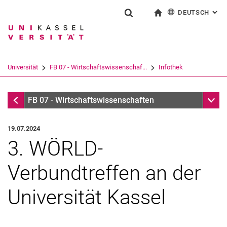
DEUTSCH
: AL
Springe direkt zu: Inhalt
Springe direkt zu: Suche
Springe direkt zu: Hauptnav
zur Startseite
Suchformular
Suchbegriff
English
Suchmaschine
Universität
FB 07 - Wirtschaftswissenschaf...
Infothek
Suchen (öffnet externen Link in einem 
Infothek
Unter
FB 07 - Wirtschaftswissenschaften
19.07.2024
3. WÖRLD-
Verbundtreffen an der
Universität Kassel