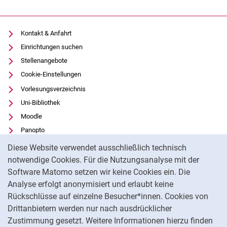
Kontakt & Anfahrt
Einrichtungen suchen
Stellenangebote
Cookie-Einstellungen
Vorlesungsverzeichnis
Uni-Bibliothek
Moodle
Panopto
Cookie-Hinweis
Datenschutz
Diese Website verwendet ausschließlich technisch
Barrierefreiheit
notwendige Cookies. Für die Nutzungsanalyse mit der
Software Matomo setzen wir keine Cookies ein. Die
Transparenter KI-Einsatz
Analyse erfolgt anonymisiert und erlaubt keine
Impressum
Rückschlüsse auf einzelne Besucher*innen. Cookies von
Externer Link: Universität Kassel auf
Facebook
(öffnet neues Fenster)
Drittanbietern werden nur nach ausdrücklicher
Zustimmung gesetzt. Weitere Informationen hierzu finden
Externer Link: Universität Kassel auf
Instagram
(öffnet neues Fenster)