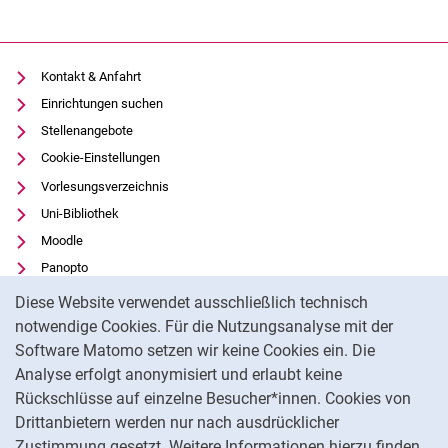
Kontakt & Anfahrt
Einrichtungen suchen
Stellenangebote
Cookie-Einstellungen
Vorlesungsverzeichnis
Uni-Bibliothek
Moodle
Panopto
Cookie-Hinweis
Datenschutz
Diese Website verwendet ausschließlich technisch
Barrierefreiheit
notwendige Cookies. Für die Nutzungsanalyse mit der
Software Matomo setzen wir keine Cookies ein. Die
Transparenter KI-Einsatz
Analyse erfolgt anonymisiert und erlaubt keine
Impressum
Rückschlüsse auf einzelne Besucher*innen. Cookies von
Externer Link: Universität Kassel auf
Facebook
(öffnet neues Fenster)
Drittanbietern werden nur nach ausdrücklicher
Zustimmung gesetzt. Weitere Informationen hierzu finden
Externer Link: Universität Kassel auf
Instagram
(öffnet neues Fenster)