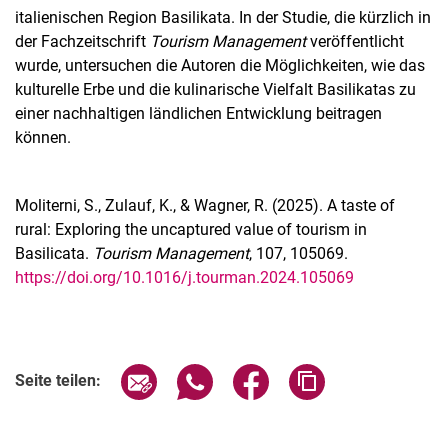
italienischen Region Basilikata. In der Studie, die kürzlich in
der Fachzeitschrift
Tourism Management
veröffentlicht
wurde, untersuchen die Autoren die Möglichkeiten, wie das
kulturelle Erbe und die kulinarische Vielfalt Basilikatas zu
einer nachhaltigen ländlichen Entwicklung beitragen
Aktuelles
können.
Stellenangebote
Termine
Moliterni, S., Zulauf, K., & Wagner, R. (2025). A taste of
rural: Exploring the uncaptured value of tourism in
Basilicata.
Tourism Management
, 107, 105069.
https://doi.org/10.1016/j.tourman.2024.105069
Seite über E-Mail teilen
Seite über WhatsApp teilen (exter
Seite über Facebook teile
Adresse der Seite
Seite teilen: