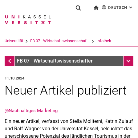
DEUTSCH
: AL
Springe direkt zu: Inhalt
Springe direkt zu: Suche
Springe direkt zu: Hauptnav
zur Startseite
Suchformular
Suchbegriff
English
Suchmaschine
Universität
FB 07 - Wirtschaftswissenschaf...
Infothek
Suchen (öffnet externen Link in einem 
Infothek
Unter
FB 07 - Wirtschaftswissenschaften
11.10.2024
Neuer Artikel publiziert
@Nachhaltiges Marketing
Ein neuer Artikel, verfasst von Stella Moliterni, Katrin Zulauf
und Ralf Wagner von der Universität Kassel, beleuchtet das
unerschlossene Potenzial des ländlichen Tourismus in der