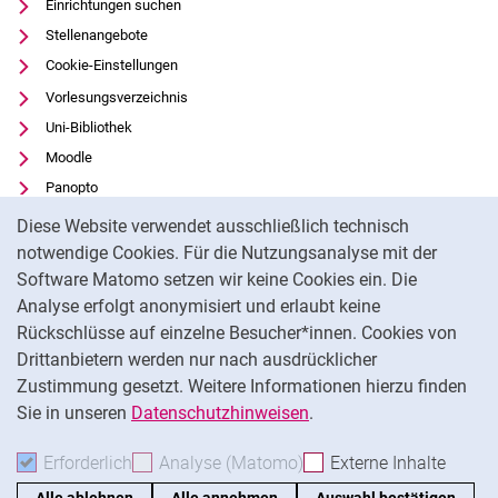
Einrichtungen suchen
Stellenangebote
Cookie-Einstellungen
Vorlesungsverzeichnis
Uni-Bibliothek
Moodle
Panopto
Cookie-Hinweis
Datenschutz
Diese Website verwendet ausschließlich technisch
Barrierefreiheit
notwendige Cookies. Für die Nutzungsanalyse mit der
Software Matomo setzen wir keine Cookies ein. Die
Transparenter KI-Einsatz
Analyse erfolgt anonymisiert und erlaubt keine
Impressum
Rückschlüsse auf einzelne Besucher*innen. Cookies von
Externer Link: Universität Kassel auf
Facebook
(öffnet neues Fenster)
Drittanbietern werden nur nach ausdrücklicher
Zustimmung gesetzt. Weitere Informationen hierzu finden
Externer Link: Universität Kassel auf
Instagram
(öffnet neues Fenster)
Sie in unseren
Datenschutzhinweisen
.
Na
Erforderlich
Erforderliche Cookies akzeptieren
Analyse (Matomo)
Analyse-Cookies akzepti
Externe Inhalte
: Exte