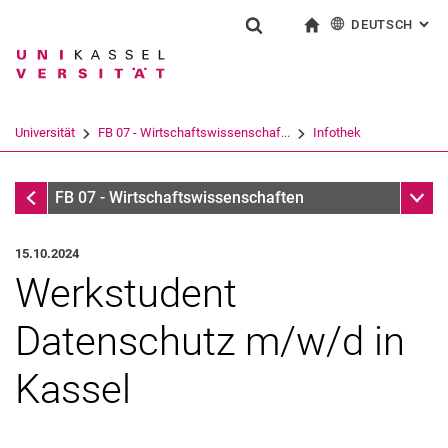
DEUTSCH
: AL
Springe direkt zu: Inhalt
Springe direkt zu: Suche
Springe direkt zu: Hauptnav
zur Startseite
Suchformular
Suchbegriff
English
Suchmaschine
Universität
FB 07 - Wirtschaftswissenschaf...
Infothek
Suchen (öffnet externen Link in einem 
Infothek
Unter
FB 07 - Wirtschaftswissenschaften
15.10.2024
Werkstudent
Datenschutz m/w/d in
Kassel