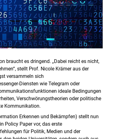
n braucht es dringend. „Dabei reicht es nicht,
hmen“, stellt Prof. Nicole Krämer aus der
ngst versammeln sich
essenger-Diensten wie Telegram oder
 Kommunikationsfunktionen ideale Bedingungen
rheiten, Verschwörungstheorien oder politische
erte Kommunikation.
mation Erkennen und Bekämpfen) stellt nun
n Policy Paper vor, das erste
hlungen für Politik, Medien und der
us den beiden Universitäten, sondern auch aus