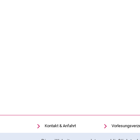
Kontakt & Anfahrt
Vorlesungsverz
Einrichtungen suchen
Uni-Bibliothek
Cookie-Hinweis