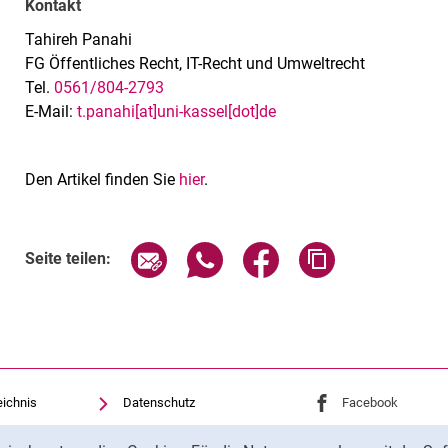
Kontakt
Tahireh Panahi
FG Öffentliches Recht, IT-Recht und Umweltrecht
Tel.
0561/804-2793
E-Mail:
t.panahi[at]uni-kassel[dot]de
Den Artikel finden Sie
hier
.
Seite über E-Mail teilen
Seite über WhatsApp teilen (exte
Seite über Facebook teil
Adresse der Sei
Seite teilen:
eichnis
Datenschutz
Externer Link: Univ
Facebook
(öffnet 
Barrierefreiheit
Externer Link: Univ
Instagram
(öffnet 