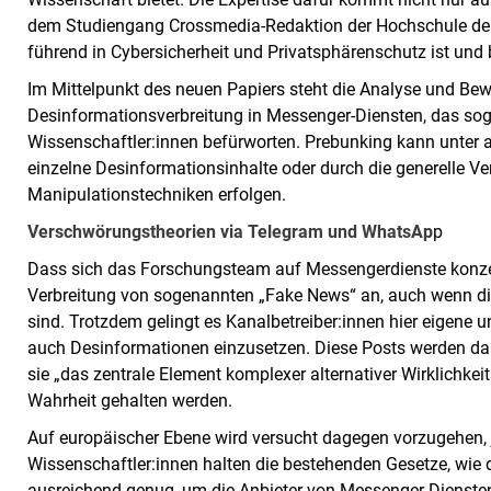
dem Studiengang Crossmedia-Redaktion der Hochschule der
führend in Cybersicherheit und Privatsphärenschutz ist und b
Im Mittelpunkt des neuen Papiers steht die Analyse und Bew
Desinformationsverbreitung in Messenger-Diensten, das so
Wissenschaftler:innen befürworten. Prebunking kann unter 
einzelne Desinformationsinhalte oder durch die generelle
Manipulationstechniken erfolgen.
Verschwörungstheorien via Telegram und WhatsAp
p
Dass sich das Forschungsteam auf Messengerdienste konzentr
Verbreitung von sogenannten „Fake News“ an, auch wenn die
sind. Trotzdem gelingt es Kanalbetreiber:innen hier eigene 
auch Desinformationen einzusetzen. Diese Posts werden dann
sie „das zentrale Element komplexer alternativer Wirklichkei
Wahrheit gehalten werden.
Auf europäischer Ebene wird versucht dagegen vorzugehen,
Wissenschaftler:innen halten die bestehenden Gesetze, wie de
ausreichend genug, um die Anbieter von Messenger-Dienste