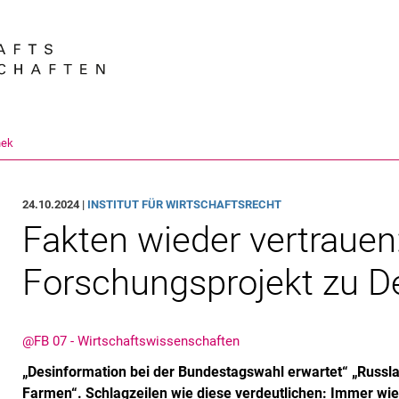
Springe direkt zu: Inhalt
Springe direkt zu: Suche
Springe direkt zu: Hauptnav
Suchmas
hek
24.10.2024 |
INSTITUT FÜR WIRTSCHAFTSRECHT
Fakten wieder vertrauen
Forschungsprojekt zu D
@FB 07 - Wirtschaftswissenschaften
„Desinformation bei der Bundestagswahl erwartet“ „Russlan
Farmen“. Schlagzeilen wie diese verdeutlichen: Immer wied