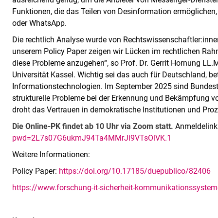
Funktionen, die das Teilen von Desinformation ermöglichen,
oder WhatsApp.
Die rechtlich Analyse wurde von Rechtswissenschaftler:innen
unserem Policy Paper zeigen wir Lücken im rechtlichen Ra
diese Probleme anzugehen“, so Prof. Dr. Gerrit Hornung LL.
Universität Kassel. Wichtig sei das auch für Deutschland, b
Informationstechnologien. Im September 2025 sind Bundest
strukturelle Probleme bei der Erkennung und Bekämpfung v
droht das Vertrauen in demokratische Institutionen und Proze
Die Online-PK findet ab 10 Uhr via Zoom statt.
Anmeldelink
pwd=2L7s07G6ukmJ94Ta4MMrJi9VTsOlVK.1
Weitere Informationen:
Policy Paper:
https://doi.org/10.17185/duepublico/82406
https://www.forschung-it-sicherheit-kommunikationssyste