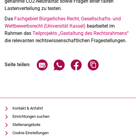
genannte CO2-Neutralität sowie Fragen einer fairen
Lastenverteilung zu testen.
Das
Fachgebiet Bürgerliches Recht, Gesellschafts- und
Wettbewerbsrecht (Universität Kassel)
bearbeitet im
Rahmen des
Teilprojekts „Gestaltung des Rechtsrahmens“
die relevanten rechtswissenschaftlichen Fragestellungen.
Seite über E-Mail teilen
Seite über WhatsApp teilen (exter
Seite über Facebook teile
Adresse der Seite
Seite teilen:
Kontakt & Anfahrt
Einrichtungen suchen
Stellenangebote
Cookie-Einstellungen