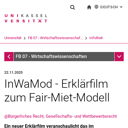
DEUTSCH
: AL
Springe direkt zu: Inhalt
Springe direkt zu: Suche
Springe direkt zu: Hauptnav
zur Startseite
Suchformular
Suchbegriff
English
Suchmaschine
Universität
FB 07 - Wirtschaftswissenschaf...
Infothek
Suchen (öffnet externen Link in einem 
Infothek
Unter
FB 07 - Wirtschaftswissenschaften
22.11.2025
InWaMod - Erklärfilm
zum Fair-Miet-Modell
@Bürgerliches Recht, Gesellschafts- und Wettbewerbsrecht
Ein neuer Erklärfilm veranschaulicht das im