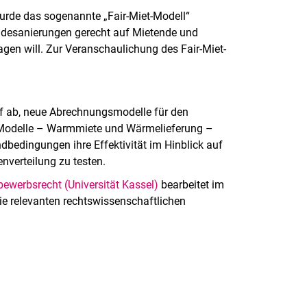
rde das sogenannte „Fair-Miet-Modell“
udesanierungen gerecht auf Mietende und
agen will. Zur Veranschaulichung des Fair-Miet-
uf ab, neue Abrechnungsmodelle für den
-Modelle – Warmmiete und Wärmelieferung –
dbedingungen ihre Effektivität im Hinblick auf
nverteilung zu testen.
bewerbsrecht (Universität Kassel)
bearbeitet im
ie relevanten rechtswissenschaftlichen
rner Link, öffnet neues Fenster)
en (externer Link, öffnet neues Fenster)
te kopieren