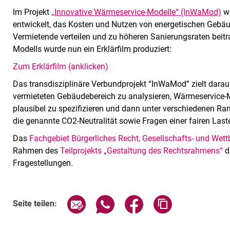
Im Projekt
„Innovative Wärmeservice-Modelle“ (InWaMod)
wu
entwickelt, das Kosten und Nutzen von energetischen Gebä
Vermietende verteilen und zu höheren Sanierungsraten beitr
Modells wurde nun ein Erklärfilm produziert:
Zum Erklärfilm (anklicken)
Das transdisziplinäre Verbundprojekt “InWaMod” zielt dara
vermieteten Gebäudebereich zu analysieren, Wärmeservice
plausibel zu spezifizieren und dann unter verschiedenen Ran
die genannte CO2-Neutralität sowie Fragen einer fairen Laste
Das
Fachgebiet Bürgerliches Recht, Gesellschafts- und Wett
Rahmen des
Teilprojekts „Gestaltung des Rechtsrahmens“
d
Fragestellungen.
Seite über E-Mail teilen
Seite über WhatsApp teilen (exte
Seite über Facebook teil
Adresse der Sei
Seite teilen: