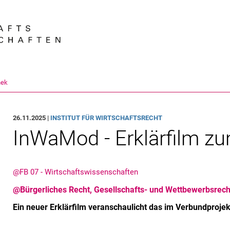
Springe direkt zu: Inhalt
Springe direkt zu: Suche
Springe direkt zu: Hauptnav
Suchmas
hek
26.11.2025 |
INSTITUT FÜR WIRTSCHAFTSRECHT
InWaMod - Erklärfilm zu
@FB 07 - Wirtschaftswissenschaften
@Bürgerliches Recht, Gesellschafts- und Wettbewerbsrech
Ein neuer Erklärfilm veranschaulicht das im Verbundproj