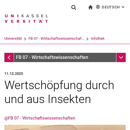
DEUTSCH
: AL
Springe direkt zu: Inhalt
Springe direkt zu: Suche
Springe direkt zu: Hauptnav
zur Startseite
Suchformular
Suchbegriff
English
Suchmaschine
Universität
FB 07 - Wirtschaftswissenschaf...
Infothek
Suchen (öffnet externen Link in einem 
Infothek
Unter
FB 07 - Wirtschaftswissenschaften
11.12.2025
Wertschöpfung durch
und aus Insekten
@FB 07 - Wirtschaftswissenschaften