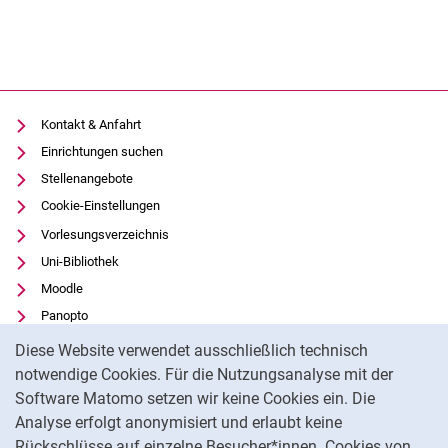
Kontakt & Anfahrt
Einrichtungen suchen
Stellenangebote
Cookie-Einstellungen
Vorlesungsverzeichnis
Uni-Bibliothek
Moodle
Panopto
Cookie-Hinweis
Datenschutz
Diese Website verwendet ausschließlich technisch
Barrierefreiheit
notwendige Cookies. Für die Nutzungsanalyse mit der
Software Matomo setzen wir keine Cookies ein. Die
Transparenter KI-Einsatz
Analyse erfolgt anonymisiert und erlaubt keine
Impressum
Rückschlüsse auf einzelne Besucher*innen. Cookies von