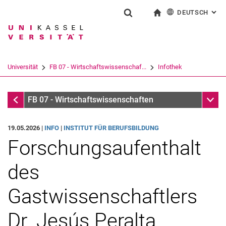
DEUTSCH
: AL
Springe direkt zu: Inhalt
Springe direkt zu: Suche
Springe direkt zu: Hauptnav
zur Startseite
Suchformular
Suchbegriff
English
Suchmaschine
Universität
FB 07 - Wirtschaftswissenschaf...
Infothek
Suchen (öffnet externen Link in einem 
Infothek
Unter
FB 07 - Wirtschaftswissenschaften
19.05.2026 |
INFO
|
INSTITUT FÜR BERUFSBILDUNG
Forschungsaufenthalt
des
Gastwissenschaftlers
Dr. Jesús Peralta