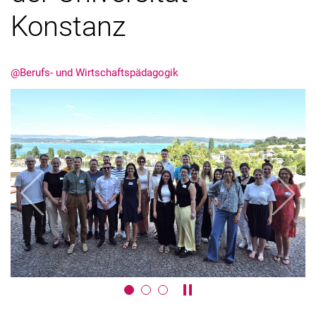
Konstanz
@Berufs- und Wirtschaftspädagogik
Aktuelles
Stellenangebote
Termine
zurück
weiter
Karussell anhalten / absp