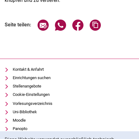
knüpfen und zu vertiefen.
Seite über E-Mail teilen
Seite über WhatsApp teilen (exter
Seite über Facebook teile
Adresse der Seite
Seite teilen:
Kontakt & Anfahrt
Einrichtungen suchen
Stellenangebote
Cookie-Einstellungen
Vorlesungsverzeichnis
Uni-Bibliothek
Moodle
Panopto
Cookie-Hinweis
Datenschutz