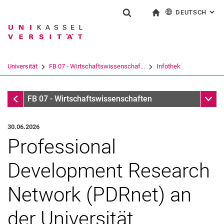
DEUTSCH
: AL
Springe direkt zu: Inhalt
Springe direkt zu: Suche
Springe direkt zu: Hauptnav
zur Startseite
Suchformular
Suchbegriff
English
Suchmaschine
Universität
FB 07 - Wirtschaftswissenschaf...
Infothek
Suchen (öffnet externen Link in einem 
Infothek
Unter
FB 07 - Wirtschaftswissenschaften
30.06.2026
Professional
Development Research
Network (PDRnet) an
der Universität