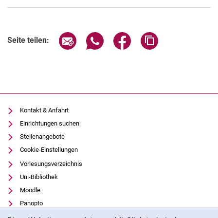
Seite über E-Mail teilen
Seite über WhatsApp teilen (exter
Seite über Facebook teile
Adresse der Seite
Seite teilen:
Kontakt & Anfahrt
Einrichtungen suchen
Stellenangebote
Cookie-Einstellungen
Vorlesungsverzeichnis
Uni-Bibliothek
Moodle
Panopto
Cookie-Hinweis
Datenschutz