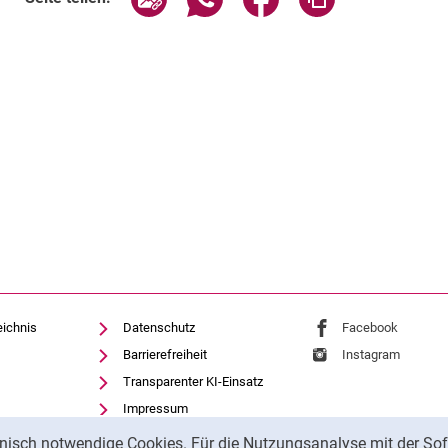
eichnis
Datenschutz
Externer Link: Univ
Facebook
(öffnet 
Barrierefreiheit
Externer Link: Univ
Instagram
(öffnet 
Transparenter KI-Einsatz
Impressum
nisch notwendige Cookies. Für die Nutzungsanalyse mit der Sof