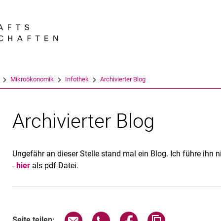
Springe direkt zu: Inhalt
Springe direkt zu: Suche
Springe direkt zu: Hauptnav
Suchmas
Mikroökonomik
Infothek
Archivierter Blog
Archivierter Blog
Ungefähr an dieser Stelle stand mal ein Blog. Ich führe ihn 
-
hier
als pdf-Datei.
Seite über E-Mail teilen
Seite über WhatsApp teilen (exte
Seite über Facebook teil
Adresse der Sei
Seite teilen: