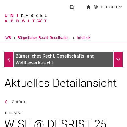
DEUTSCH
: AL
Springe direkt zu: Inhalt
Springe direkt zu: Suche
Springe direkt zu: Hauptnav
zur Startseite
Suchformular
Suchbegriff
English
Suchmaschine
IWR
Bürgerliches Recht, Gesellscha...
Infothek
Suchen (öffnet externen Link in einem 
Infothek
Unter
Bürgerliches Recht, Gesellschafts- und
Wettbewerbsrecht
Aktuelles Detailansicht
Zurück
16.06.2025
WISE @ DESRIST 25