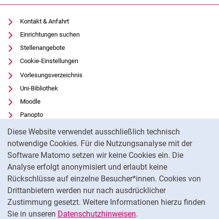
Kontakt & Anfahrt
Einrichtungen suchen
Stellenangebote
Cookie-Einstellungen
Vorlesungsverzeichnis
Uni-Bibliothek
Moodle
Panopto
Cookie-Hinweis
Datenschutz
Diese Website verwendet ausschließlich technisch
Barrierefreiheit
notwendige Cookies. Für die Nutzungsanalyse mit der
Software Matomo setzen wir keine Cookies ein. Die
Transparenter KI-Einsatz
Analyse erfolgt anonymisiert und erlaubt keine
Impressum
Rückschlüsse auf einzelne Besucher*innen. Cookies von
Externer Link: Universität Kassel auf
Facebook
(öffnet neues Fenster)
Drittanbietern werden nur nach ausdrücklicher
Zustimmung gesetzt. Weitere Informationen hierzu finden
Externer Link: Universität Kassel auf
Instagram
(öffnet neues Fenster)
Sie in unseren
Datenschutzhinweisen
.