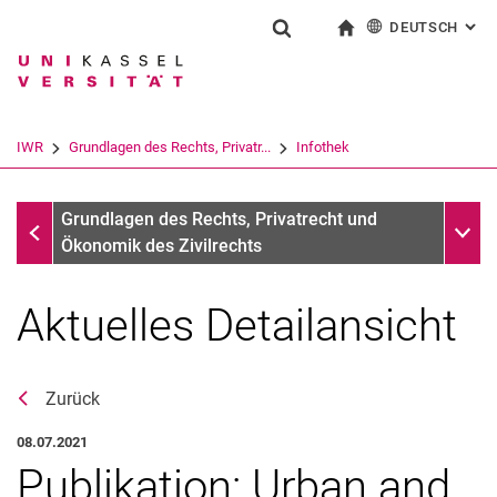
DEUTSCH
: AL
Springe direkt zu: Inhalt
Springe direkt zu: Suche
Springe direkt zu: Hauptnav
zur Startseite
Suchformular
Suchbegriff
English
Suchmaschine
IWR
Grundlagen des Rechts, Privatr...
Infothek
Suchen (öffnet externen Link in einem 
Infothek
Unter
Grundlagen des Rechts, Privatrecht und
Ökonomik des Zivilrechts
Aktuelles Detailansicht
Zurück
08.07.2021
Publikation: Urban and
Aktuelles