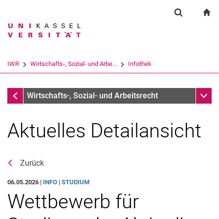
Springe direkt zu: Inhalt
Springe direkt zu: Suche
Springe direkt zu: Hauptnav
zu
Suchformul
Suchbegriff
Suchmaschine
IWR
Wirtschafts-, Sozial- und Arbe...
Infothek
Suchen (öffnet externen Link in einem 
Infothek
Unter
Wirtschafts-, Sozial- und Arbeitsrecht
Aktuelles Detailansicht
Zurück
06.05.2026 |
INFO
|
STUDIUM
Wettbewerb für
Aktuelles
Stellenangebote