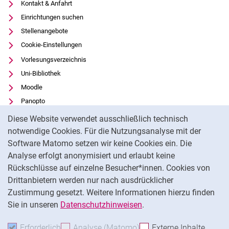
Kontakt & Anfahrt
Einrichtungen suchen
Stellenangebote
Cookie-Einstellungen
Vorlesungsverzeichnis
Uni-Bibliothek
Moodle
Panopto
Cookie-Hinweis
Datenschutz
Diese Website verwendet ausschließlich technisch
Barrierefreiheit
notwendige Cookies. Für die Nutzungsanalyse mit der
Software Matomo setzen wir keine Cookies ein. Die
Transparenter KI-Einsatz
Analyse erfolgt anonymisiert und erlaubt keine
Impressum
Rückschlüsse auf einzelne Besucher*innen. Cookies von
Externer Link: Universität Kassel auf
Facebook
(öffnet neues Fenster)
Drittanbietern werden nur nach ausdrücklicher
Zustimmung gesetzt. Weitere Informationen hierzu finden
Externer Link: Universität Kassel auf
Instagram
(öffnet neues Fenster)
Sie in unseren
Datenschutzhinweisen
.
Na
Erforderlich
Erforderliche Cookies akzeptieren
Analyse (Matomo)
Analyse-Cookies akzepti
Externe Inhalte
: Exte