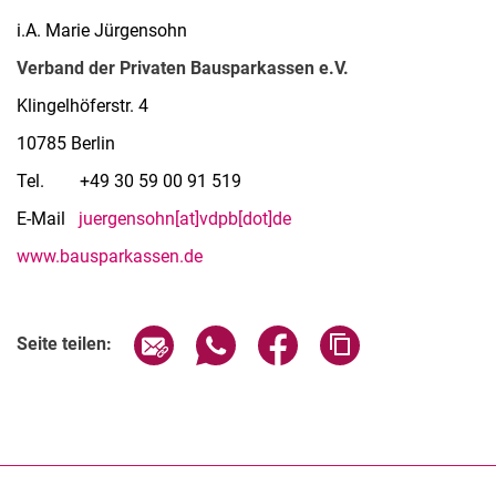
i.A. Marie Jürgensohn
Verband der Privaten Bausparkassen e.V.
Klingelhöferstr. 4
10785 Berlin
Tel. +49 30 59 00 91 519
E-Mail
juergensohn[at]vdpb[dot]de
www.bausparkassen.de
Seite über E-Mail teilen
Seite über WhatsApp teilen (exter
Seite über Facebook teile
Adresse der Seite
Seite teilen: