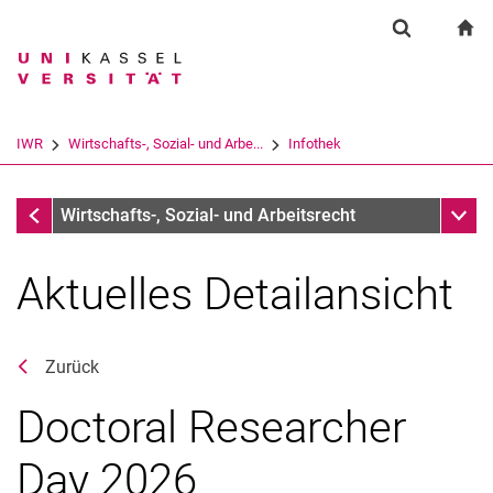
Springe direkt zu: Inhalt
Springe direkt zu: Suche
Springe direkt zu: Hauptnav
zu
Suchformul
Suchbegriff
Suchmaschine
IWR
Wirtschafts-, Sozial- und Arbe...
Infothek
Suchen (öffnet externen Link in einem 
Infothek
Unter
Wirtschafts-, Sozial- und Arbeitsrecht
Aktuelles Detailansicht
Zurück
Doctoral Researcher
Day 2026
Aktuelles
Stellenangebote