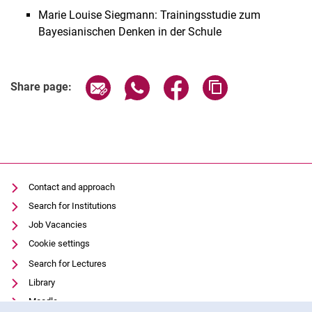
Marie Louise Siegmann: Trainingsstudie zum
Bayesianischen Denken in der Schule
Share page via email
Share page via WhatsApp (extern
Share page via Facebook 
Copy page addres
Share page:
Contact and approach
Search for Institutions
Job Vacancies
Cookie settings
Search for Lectures
Library
Moodle
Cookie Notice