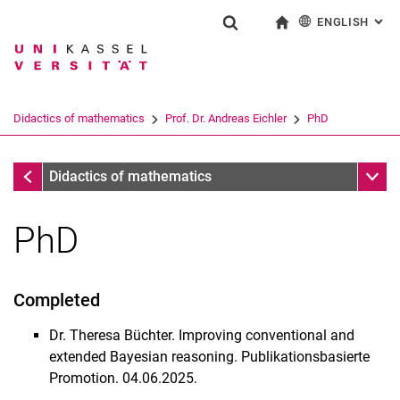
ENGLISH
: AL
Jump directly to: content
Jump directly to: search
Jump directly to: main navi
To start page
Show search form
Search term
Deutsch
Search engine
Didactics of mathematics
Prof. Dr. Andreas Eichler
PhD
Search (opens an external link in a ne
Prof. Dr. Andreas Eichler
Sub n
Didactics of mathematics
PhD
Completed
Publications
Dr. Theresa Büchter. Improving conventional and
Projects
extended Bayesian reasoning. Publikationsbasierte
Positions
Promotion. 04.06.2025.