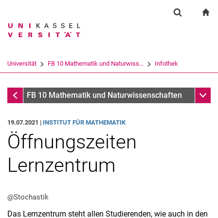
Springe direkt zu: Inhalt
Springe direkt zu: Suche
Springe direkt zu: Hauptnav
zu
Suchformul
Suchbegriff
Suchmaschine
Universität
FB 10 Mathematik und Naturwiss...
Infothek
Suchen (öffnet externen Link in einem 
Infothek
Unter
FB 10 Mathematik und Naturwissenschaften
19.07.2021 |
INSTITUT FÜR MATHEMATIK
Öffnungszeiten
Lernzentrum
@Stochastik
Das Lernzentrum steht allen Studierenden, wie auch in den