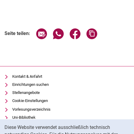
Seite über E-Mail teilen
Seite über WhatsApp teilen (exter
Seite über Facebook teile
Adresse der Seite
Seite teilen:
Kontakt & Anfahrt
Einrichtungen suchen
Stellenangebote
Cookie-Einstellungen
Vorlesungsverzeichnis
Uni-Bibliothek
Cookie-Hinweis
Moodle
Diese Website verwendet ausschließlich technisch
Panopto