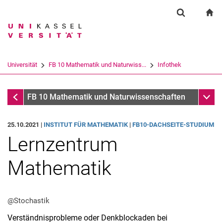
Springe direkt zu: Inhalt
Springe direkt zu: Suche
Springe direkt zu: Hauptnav
zu
Suchformul
Suchbegriff
Suchmaschine
Universität
FB 10 Mathematik und Naturwiss...
Infothek
Suchen (öffnet externen Link in einem 
Infothek
Unter
FB 10 Mathematik und Naturwissenschaften
25.10.2021 |
INSTITUT FÜR MATHEMATIK
|
FB10-DACHSEITE-STUDIUM
Lernzentrum
Mathematik
@Stochastik
Verständnisprobleme oder Denkblockaden bei