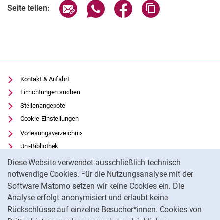
Seite über E-Mail teilen
Seite über WhatsApp teilen (exter
Seite über Facebook teile
Adresse der Seite
Seite teilen:
Kontakt & Anfahrt
Einrichtungen suchen
Stellenangebote
Cookie-Einstellungen
Vorlesungsverzeichnis
Uni-Bibliothek
Cookie-Hinweis
Moodle
Diese Website verwendet ausschließlich technisch
Panopto
notwendige Cookies. Für die Nutzungsanalyse mit der
Software Matomo setzen wir keine Cookies ein. Die
Datenschutz
Analyse erfolgt anonymisiert und erlaubt keine
Barrierefreiheit
Rückschlüsse auf einzelne Besucher*innen. Cookies von
Transparenter KI-Einsatz