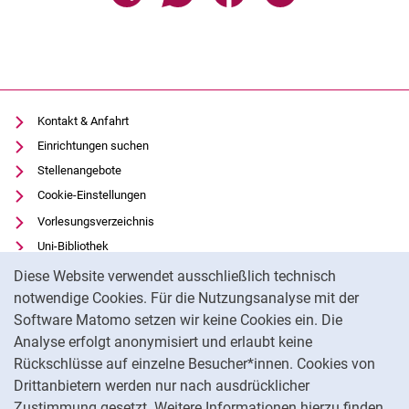
Kontakt & Anfahrt
Einrichtungen suchen
Stellenangebote
Cookie-Einstellungen
Vorlesungsverzeichnis
Uni-Bibliothek
Cookie-Hinweis
Moodle
Diese Website verwendet ausschließlich technisch
Panopto
notwendige Cookies. Für die Nutzungsanalyse mit der
Software Matomo setzen wir keine Cookies ein. Die
Datenschutz
Analyse erfolgt anonymisiert und erlaubt keine
Barrierefreiheit
Rückschlüsse auf einzelne Besucher*innen. Cookies von
Transparenter KI-Einsatz
Drittanbietern werden nur nach ausdrücklicher
Impressum
Zustimmung gesetzt. Weitere Informationen hierzu finden