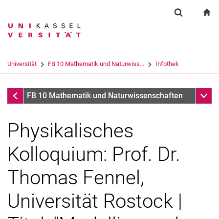
Springe direkt zu: Inhalt
Springe direkt zu: Suche
Springe direkt zu: Hauptnav
zu
Suchformul
Suchbegriff
Suchmaschine
Universität
FB 10 Mathematik und Naturwiss...
Infothek
Suchen (öffnet externen Link in einem 
Infothek
Unter
FB 10 Mathematik und Naturwissenschaften
Physikalisches
Kolloquium: Prof. Dr.
Thomas Fennel,
Universität Rostock |