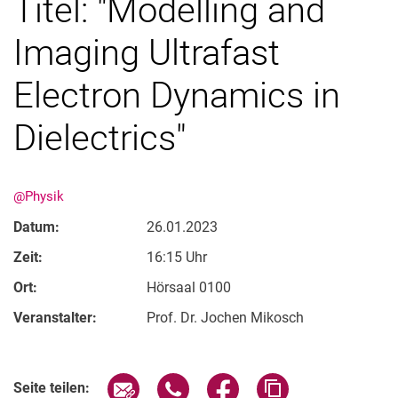
Titel: "Modelling and
Imaging Ultrafast
Electron Dynamics in
Dielectrics"
@Physik
Datum:
26.01.2023
Zeit:
16:15 Uhr
Ort:
Hörsaal 0100
Veranstalter:
Prof. Dr. Jochen Mikosch
Verwandte Links
Seite über E-Mail teilen
Seite über WhatsApp teilen (exter
Seite über Facebook teile
Adresse der Seite
Seite teilen: