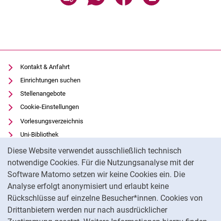
Kontakt & Anfahrt
Einrichtungen suchen
Stellenangebote
Cookie-Einstellungen
Vorlesungsverzeichnis
Uni-Bibliothek
Cookie-Hinweis
Moodle
Diese Website verwendet ausschließlich technisch
Panopto
notwendige Cookies. Für die Nutzungsanalyse mit der
Software Matomo setzen wir keine Cookies ein. Die
Datenschutz
Analyse erfolgt anonymisiert und erlaubt keine
Barrierefreiheit
Rückschlüsse auf einzelne Besucher*innen. Cookies von
Transparenter KI-Einsatz
Drittanbietern werden nur nach ausdrücklicher
Impressum