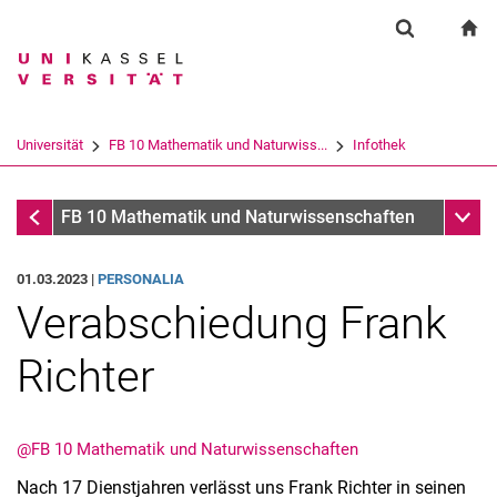
Springe direkt zu: Inhalt
Springe direkt zu: Suche
Springe direkt zu: Hauptnav
zu
Suchformul
Suchbegriff
Suchmaschine
Universität
FB 10 Mathematik und Naturwiss...
Infothek
Suchen (öffnet externen Link in einem 
Infothek
Unter
FB 10 Mathematik und Naturwissenschaften
01.03.2023 |
PERSONALIA
Verabschiedung Frank
Richter
@FB 10 Mathematik und Naturwissenschaften
Nach 17 Dienstjahren verlässt uns Frank Richter in seinen