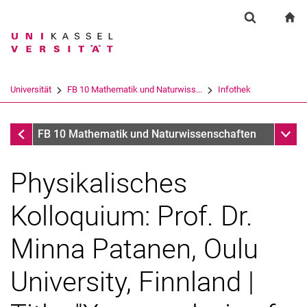
Springe direkt zu: Inhalt
Springe direkt zu: Suche
Springe direkt zu: Hauptnav
zu
Suchformul
Suchbegriff
Suchmaschine
Universität
FB 10 Mathematik und Naturwiss...
Infothek
Suchen (öffnet externen Link in einem 
Infothek
Unter
FB 10 Mathematik und Naturwissenschaften
Physikalisches
Kolloquium: Prof. Dr.
Minna Patanen, Oulu
University, Finnland |