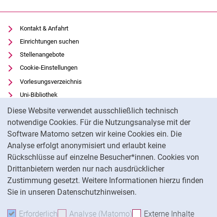
Kontakt & Anfahrt
Einrichtungen suchen
Stellenangebote
Cookie-Einstellungen
Vorlesungsverzeichnis
Uni-Bibliothek
Cookie-Hinweis
Moodle
Diese Website verwendet ausschließlich technisch
Panopto
notwendige Cookies. Für die Nutzungsanalyse mit der
Software Matomo setzen wir keine Cookies ein. Die
Datenschutz
Analyse erfolgt anonymisiert und erlaubt keine
Barrierefreiheit
Rückschlüsse auf einzelne Besucher*innen. Cookies von
Transparenter KI-Einsatz
Drittanbietern werden nur nach ausdrücklicher
Impressum
Zustimmung gesetzt. Weitere Informationen hierzu finden
Sie in unseren Datenschutzhinweisen.
Na
Erforderlich
Erforderliche Cookies akzeptieren
Analyse (Matomo)
Analyse-Cookies akzepti
Externe Inhalte
: Exte