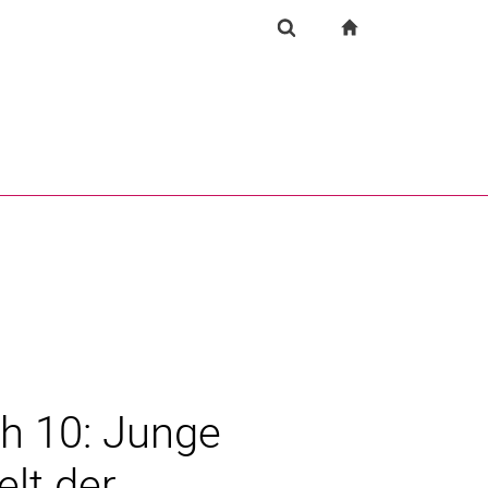
igation
zur Startseite
Suchformular
chine
Suchen (öffnet externen Link in einem neuen Fenst
ch 10: Junge
lt der