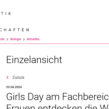
Springe direkt zu: Inhalt
Springe direkt zu: Suche
Springe direkt zu: Hauptnav
Suchmas
tute
Biologie
Aktuelles
Einzelansicht
Zurück
25.04.2024
Girls Day am Fachberei
Frauen entdecken die We