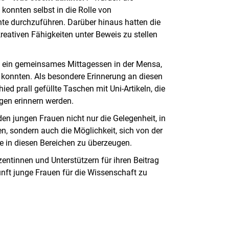
konnten selbst in die Rolle von
te durchzuführen. Darüber hinaus hatten die
kreativen Fähigkeiten unter Beweis zu stellen
n ein gemeinsames Mittagessen in der Mensa,
konnten. Als besondere Erinnerung an diesen
ed prall gefüllte Taschen mit Uni-Artikeln, die
ngen erinnern werden.
den jungen Frauen nicht nur die Gelegenheit, in
, sondern auch die Möglichkeit, sich von der
re in diesen Bereichen zu überzeugen.
entinnen und Unterstützern für ihren Beitrag
unft junge Frauen für die Wissenschaft zu
rner Link, öffnet neues Fenster)
en (externer Link, öffnet neues Fenster)
te kopieren