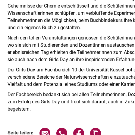
Geheimnisse der Chemie entschlüsselt und die Schülerinnen 
Wissenschaftlerinnen schlüpfen, um verblüffende Experimen
Teilnehmerinnen die Möglichkeit, beim
Buchbindekurs
ihre 
und ein eigenes Buch zu gestalten.
Nach den tollen Veranstaltungen genossen die Schülerinne
wo sie sich mit Studierenden und Dozentinnen austauschen 
erlebnisreichen Tag erhielten die Teilnehmerinnen zum Abschi
sie auch nach dem Girls Day an ihre inspirierenden Erfahru
Der Girls Day am Fachbereich 10 der Universität Kassel bot 
verschiedene Bereiche der Naturwissenschaften einzutauchen
Vielfalt und dem Potenzial eines Studiums oder einer Karrie
Der Fachbereich bedankt sich bei allen Teilnehmerinnen, Doz
zum Erfolg des Girls Day und freut sich darauf, auch in Zuk
begeistern.
Seite über E-Mail teilen
Seite über WhatsApp teilen (exte
Seite über Facebook teil
Adresse der Sei
Seite teilen: