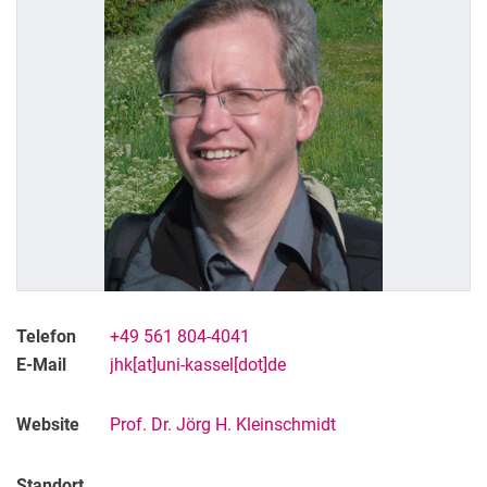
Telefon
+49 561 804-4041
E-Mail
jhk[at]uni-kassel[dot]de
Website
Prof. Dr. Jörg H. Kleinschmidt
Standort