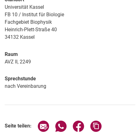
Universität Kassel
FB 10 / Institut für Biologie
Fachgebiet Biophysik
Heinrich-Plett-Straße 40
34132
Kassel
Raum
AVZ II, 2249
Sprechstunde
nach Vereinbarung
Seite über E-Mail teilen
Seite über WhatsApp teilen (exter
Seite über Facebook teile
Adresse der Seite
Seite teilen: