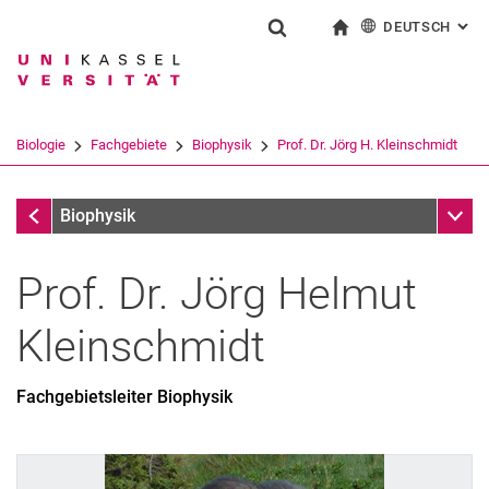
DEUTSCH
: AL
Springe direkt zu: Inhalt
Springe direkt zu: Suche
Springe direkt zu: Hauptnav
zur Startseite
Suchformular
Suchbegriff
English
Suchmaschine
Biologie
Fachgebiete
Biophysik
Prof. Dr. Jörg H. Kleinschmidt
Suchen (öffnet externen Link in einem 
Fachgebiete
Unter
Biophysik
Prof. Dr.
Jörg Helmut
Kleinschmidt
Fachgebietsleiter Biophysik
Forschungsschwerpunkte
Publikationen
Lehrveranstaltungen