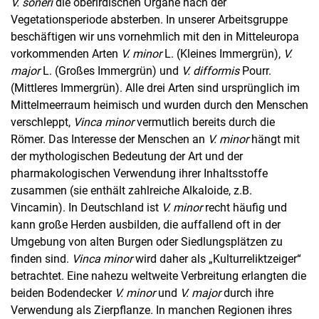
V. soneri
die oberirdischen Organe nach der
Vegetationsperiode absterben. In unserer Arbeitsgruppe
beschäftigen wir uns vornehmlich mit den in Mitteleuropa
vorkommenden Arten
V. minor
L. (Kleines Immergrün),
V.
major
L. (Großes Immergrün) und
V. difformis
Pourr.
(Mittleres Immergrün). Alle drei Arten sind ursprünglich im
Mittelmeerraum heimisch und wurden durch den Menschen
verschleppt,
Vinca minor
vermutlich bereits durch die
Römer. Das Interesse der Menschen an
V. minor
hängt mit
der mythologischen Bedeutung der Art und der
pharmakologischen Verwendung ihrer Inhaltsstoffe
zusammen (sie enthält zahlreiche Alkaloide, z.B.
Vincamin). In Deutschland ist
V. minor
recht häufig und
kann große Herden ausbilden, die auffallend oft in der
Umgebung von alten Burgen oder Siedlungsplätzen zu
finden sind.
Vinca minor
wird daher als „Kulturreliktzeiger“
betrachtet. Eine nahezu weltweite Verbreitung erlangten die
beiden Bodendecker
V. minor
und
V. major
durch ihre
Verwendung als Zierpflanze. In manchen Regionen ihres