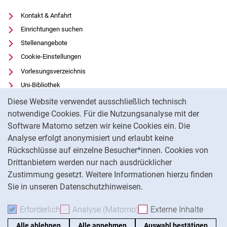
Kontakt & Anfahrt
Einrichtungen suchen
Stellenangebote
Cookie-Einstellungen
Vorlesungsverzeichnis
Uni-Bibliothek
Cookie-Hinweis
Moodle
Diese Website verwendet ausschließlich technisch
Panopto
notwendige Cookies. Für die Nutzungsanalyse mit der
Software Matomo setzen wir keine Cookies ein. Die
Datenschutz
Analyse erfolgt anonymisiert und erlaubt keine
Barrierefreiheit
Rückschlüsse auf einzelne Besucher*innen. Cookies von
Transparenter KI-Einsatz
Drittanbietern werden nur nach ausdrücklicher
Impressum
Zustimmung gesetzt. Weitere Informationen hierzu finden
Sie in unseren Datenschutzhinweisen.
Na
Erforderlich
Erforderliche Cookies akzeptieren
Analyse (Matomo)
Analyse-Cookies akzepti
Externe Inhalte
: Exte
Alle ablehnen
Alle annehmen
Auswahl bestätigen