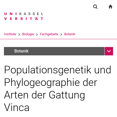
Springe direkt zu: Inhalt
Springe direkt zu: Suche
Springe direkt zu: Hauptnav
zu
Suchformul
Suchbegriff
Suchmaschine
Institute
Biologie
Fachgebiete
Botanik
Suchen (öffnet externen Link in einem 
Unter
Forschung (alt)
Botanik
Populationsgenetik und
Phylogeographie der
Arten der Gattung
Vinca