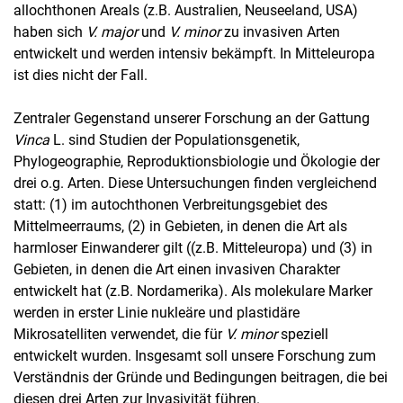
allochthonen Areals (z.B. Australien, Neuseeland, USA)
haben sich
V. major
und
V. minor
zu invasiven Arten
entwickelt und werden intensiv bekämpft. In Mitteleuropa
ist dies nicht der Fall.
Zentraler Gegenstand unserer Forschung an der Gattung
Vinca
L. sind Studien der Populationsgenetik,
Phylogeographie, Reproduktionsbiologie und Ökologie der
drei o.g. Arten. Diese Untersuchungen finden vergleichend
statt: (1) im autochthonen Verbreitungsgebiet des
Mittelmeerraums, (2) in Gebieten, in denen die Art als
harmloser Einwanderer gilt ((z.B. Mitteleuropa) und (3) in
Gebieten, in denen die Art einen invasiven Charakter
entwickelt hat (z.B. Nordamerika). Als molekulare Marker
werden in erster Linie nukleäre und plastidäre
Mikrosatelliten verwendet, die für
V. minor
speziell
entwickelt wurden. Insgesamt soll unsere Forschung zum
Verständnis der Gründe und Bedingungen beitragen, die bei
diesen drei Arten zur Invasivität führen.