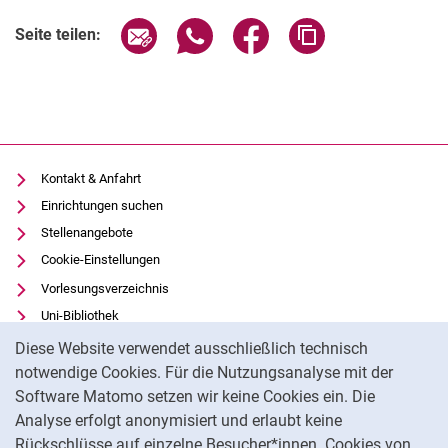
Seite über E-Mail teilen
Seite über WhatsApp teilen (exter
Seite über Facebook teile
Adresse der Seite
Seite teilen:
Kontakt & Anfahrt
Einrichtungen suchen
Stellenangebote
Cookie-Einstellungen
Vorlesungsverzeichnis
Uni-Bibliothek
Cookie-Hinweis
Moodle
Diese Website verwendet ausschließlich technisch
Panopto
notwendige Cookies. Für die Nutzungsanalyse mit der
Software Matomo setzen wir keine Cookies ein. Die
Datenschutz
Analyse erfolgt anonymisiert und erlaubt keine
Barrierefreiheit
Rückschlüsse auf einzelne Besucher*innen. Cookies von