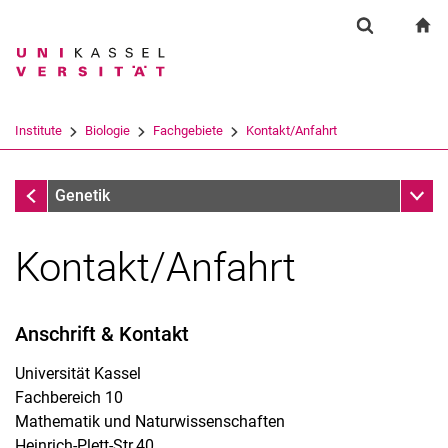
Springe direkt zu: Inhalt
Springe direkt zu: Suche
Springe direkt zu: Hauptnav
zu
Suchformul
Suchbegriff
Suchmaschine
Institute
Biologie
Fachgebiete
Kontakt/Anfahrt
Suchen (öffnet externen Link in einem 
Fachgebiete
Unter
Genetik
Kontakt/Anfahrt
Anschrift & Kontakt
Universität Kassel
Fachbereich 10
Mathematik und Naturwissenschaften
Heinrich-Plett-Str.40