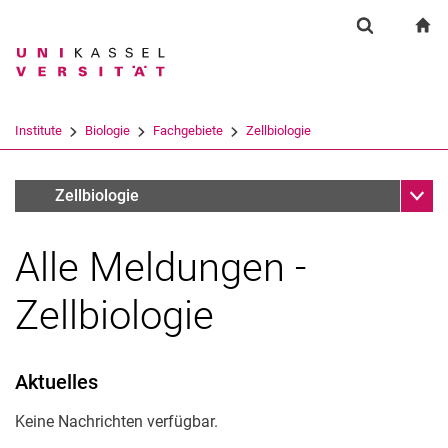
Springe direkt zu: Inhalt
Springe direkt zu: Suche
Springe direkt zu: Hauptnav
zu
Suchformul
Suchbegriff
Suchmaschine
Institute
Biologie
Fachgebiete
Zellbiologie
Suchen (öffnet externen Link in einem 
Unter
Aktuelles und Veranstaltungen - Zellbiologie
Zellbiologie
Alle Meldungen -
Zellbiologie
Aktuelles
Keine Nachrichten verfügbar.