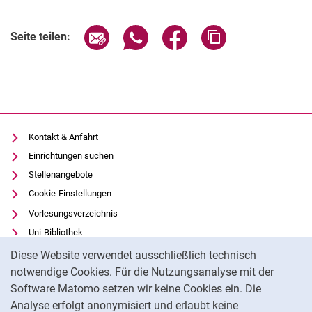
Seite über E-Mail teilen
Seite über WhatsApp teilen (exter
Seite über Facebook teile
Adresse der Seite
Seite teilen:
Kontakt & Anfahrt
Einrichtungen suchen
Stellenangebote
Cookie-Einstellungen
Vorlesungsverzeichnis
Uni-Bibliothek
Cookie-Hinweis
Moodle
Diese Website verwendet ausschließlich technisch
Panopto
notwendige Cookies. Für die Nutzungsanalyse mit der
Software Matomo setzen wir keine Cookies ein. Die
Datenschutz
Analyse erfolgt anonymisiert und erlaubt keine
Barrierefreiheit