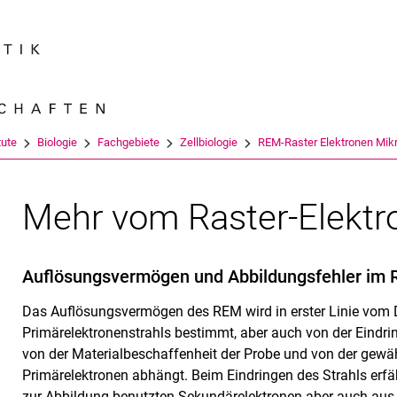
Springe direkt zu: Inhalt
Springe direkt zu: Suche
Springe direkt zu: Hauptnav
Suchmas
tute
Biologie
Fachgebiete
Zellbiologie
REM-Raster Elektronen Mikr
Mehr vom Raster-Elektr
Auflösungsvermögen und Abbildungsfehler im
Das Auflösungsvermögen des REM wird in erster Linie vom
Primärelektronenstrahls bestimmt, aber auch von der Eindrin
von der Materialbeschaffenheit der Probe und von der gew
Primärelektronen abhängt. Beim Eindringen des Strahls erfähr
zur Abbildung benutzten Sekundärelektronen aber auch aus 