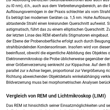
zu l0 nm), d.h., auch aus dem Verbreiterungsbereich, an die 
Auflösungsvermögen in der Praxis schlechter als vom Strah
Es beträgt bei modernen Geräten ca. 1,5 nm. Hohe Auflösung
abtastende Strahl einen kreisrunden Querschnitt aufweist. 
astigmatisch, führt das zu einem elliptischen Querschnitt.
der letzten Linse des REM ebenfalls Stigmatoren eingebaut. 
der Ebene der Probenoberfläche erfolgt auch durch Beugungs
strahlbündelnden Kondensorlinsen. Insofern wird von dies
beeinflusst, obwohl die eigentliche Abbildung des Objektes 
Elektronenmikroskop die Probe üblicherweise gegenüber der
einer Größenverzerrung senkrecht zur Kippachse. Auf dem Bi
parallel zur x-Achse liegen, proportional zur Vergrößerung ri
Richtung abweichenden Objektdetails winkelabhängig verkl
Bildverzerrung muss bei morphometrischen Analysen berück
Vergleich von REM und Lichtmikroskop (LIMI)
Das REM ist hinsichtlich seiner Einsatzmöglichkeiten und s