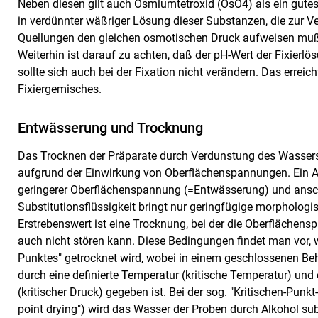
Neben diesen gilt auch Osmiumtetroxid (OsO4) als ein gutes s
in verdünnter wäßriger Lösung dieser Substanzen, die zur
Quellungen den gleichen osmotischen Druck aufweisen muß, 
Weiterhin ist darauf zu achten, daß der pH-Wert der Fixier
sollte sich auch bei der Fixation nicht verändern. Das erre
Fixiergemisches.
Entwässerung und Trocknung
Das Trocknen der Präparate durch Verdunstung des Wassers 
aufgrund der Einwirkung von Oberflächenspannungen. Ein A
geringerer Oberflächenspannung (=Entwässerung) und ansc
Substitutionsflüssigkeit bringt nur geringfügige morphologi
Erstrebenswert ist eine Trocknung, bei der die Oberflächen
auch nicht stören kann. Diese Bedingungen findet man vor, we
Punktes" getrocknet wird, wobei in einem geschlossenen Behäl
durch eine definierte Temperatur (kritische Temperatur) und
(kritischer Druck) gegeben ist. Bei der sog. "Kritischen-Punk
point drying") wird das Wasser der Proben durch Alkohol sub