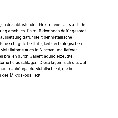
ngen des abtastenden Elektronenstrahls auf. Die
dung erheblich. Es muß demnach dafür gesorgt
aussetzung dafür stellt der metallische
Eine sehr gute Leitfähigkeit der biologischen
m Metallatome auch in Nischen und tieferen
en prallen durch Gasentladung erzeugte
tome herauschlagen. Diese lagern sich u.a. auf
zusammenhängende Metallschicht, die im
 des Mikroskops liegt.
rner Link, öffnet neues Fenster)
en (externer Link, öffnet neues Fenster)
te kopieren