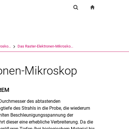
igation
zur Startseite
Suchformular
chine
Suchen (öffnet externen Link in einem neuen Fenst
osko...
Das Raster-Elektronen-Mikrosko...
onen-Mikroskop
 REM
 Durchmesser des abtastenden
gtiefe des Strahls in die Probe, die wiederum
ählten Beschleunigungsspannung der
t dieser eine erhebliche Verbreiterung. Da die
größeren Tiefen (bei biologischem Material bis