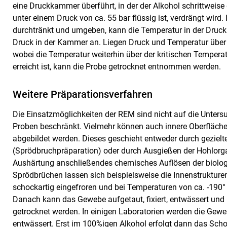
eine Druckkammer überführt, in der der Alkohol schrittweis
unter einem Druck von ca. 55 bar flüssig ist, verdrängt wird.
durchtränkt und umgeben, kann die Temperatur in der Druc
Druck in der Kammer an. Liegen Druck und Temperatur über d
wobei die Temperatur weiterhin über der kritischen Temper
erreicht ist, kann die Probe getrocknet entnommen werden.
Weitere Präparationsverfahren
Die Einsatzmöglichkeiten der REM sind nicht auf die Unters
Proben beschränkt. Vielmehr können auch innere Oberflächen,
abgebildet werden. Dieses geschieht entweder durch gezielte
(Sprödbruchpräparation) oder durch Ausgießen der Hohlorg
Aushärtung anschließendes chemisches Auflösen der biolo
Sprödbrüchen lassen sich beispielsweise die Innenstrukture
schockartig eingefroren und bei Temperaturen von ca. -190°
Danach kann das Gewebe aufgetaut, fixiert, entwässert und 
getrocknet werden. In einigen Laboratorien werden die Gewe
entwässert. Erst im 100%igen Alkohol erfolgt dann das Scho