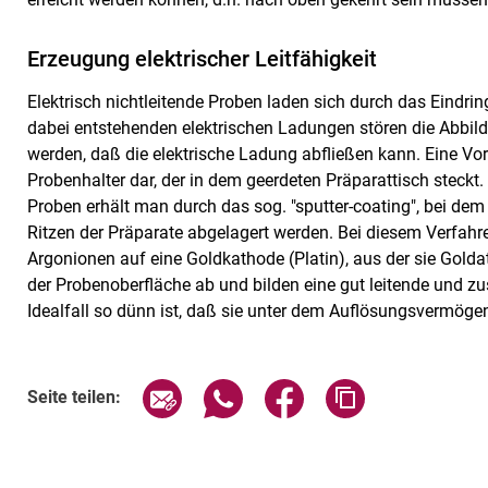
Erzeugung elektrischer Leitfähigkeit
Elektrisch nichtleitende Proben laden sich durch das Eindri
dabei entstehenden elektrischen Ladungen stören die Abbil
werden, daß die elektrische Ladung abfließen kann. Eine Vor
Probenhalter dar, der in dem geerdeten Präparattisch steckt. 
Proben erhält man durch das sog. "sputter-coating", bei de
Ritzen der Präparate abgelagert werden. Bei diesem Verfahr
Argonionen auf eine Goldkathode (Platin), aus der sie Golda
der Probenoberfläche ab und bilden eine gut leitende und 
Idealfall so dünn ist, daß sie unter dem Auflösungsvermögen
Seite über E-Mail teilen
Seite über WhatsApp teilen (exte
Seite über Facebook teil
Adresse der Sei
Seite teilen: