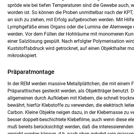
spröde wie bei tiefen Temperaturen sind die Gewebe auch, 
worden ist. So können die Proben unmittelbar nach der KPT, 
an sich zu ziehen, mit Erfolg aufgebrochen werden. Mit Hilf
Lymphgefäße eines Organs oder die Lumina der Atemwege ein
werden. Vor dem Füllen der Hohlräume mit monomeren Kuns
einer Salzlösung gespült. Nach erfolgter Polymerisation wi
Kuststoffabdruck wird getrocknet, auf einen Objekthalter mo
mikroskopiert.
Präparatmontage
In der REM werden massive Metallplättchen, die mit einem 
Präparattisches gesteckt werden, als Objektträger benutzt. 
allgemeinen durch Aufkleben mit Klebern, die schnell trock
bewährt, hierfür Klebstoffe zu verwenden, die elektrisch leite
Carbon. Kleine Objekte neigen dazu, in der Klebemasse zu v
besser doppelt-beschichtete Klebefilme, auch wenn diese elek
muß bereits berücksichtigt werden, daß die interessierende
erreicht werden können, d.h. nach oben gekehrt sein müssen