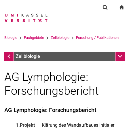
Springe direkt zu: Inhalt
Springe direkt zu: Suche
Springe direkt zu: Hauptnav
zu
Suchformul
Suchbegriff
Suchmaschine
Biologie
Fachgebiete
Zellbiologie
Forschung / Publikationen
Suchen (öffnet externen Link in einem 
Forschung / Publikationen
Unter
Zellbiologie
AG Lymphologie:
Forschungsbericht
AG Lymphologie: Forschungsbericht
1.Projekt
Klärung des Wandaufbaues initialer