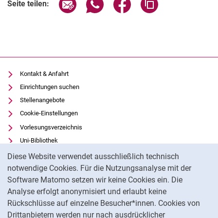
Seite über E-Mail teilen
Seite über WhatsApp teilen (exter
Seite über Facebook teile
Adresse der Seite
Seite teilen:
Kontakt & Anfahrt
Einrichtungen suchen
Stellenangebote
Cookie-Einstellungen
Vorlesungsverzeichnis
Uni-Bibliothek
Cookie-Hinweis
Moodle
Diese Website verwendet ausschließlich technisch
Panopto
notwendige Cookies. Für die Nutzungsanalyse mit der
Software Matomo setzen wir keine Cookies ein. Die
Datenschutz
Analyse erfolgt anonymisiert und erlaubt keine
Barrierefreiheit
Rückschlüsse auf einzelne Besucher*innen. Cookies von
Transparenter KI-Einsatz
Drittanbietern werden nur nach ausdrücklicher