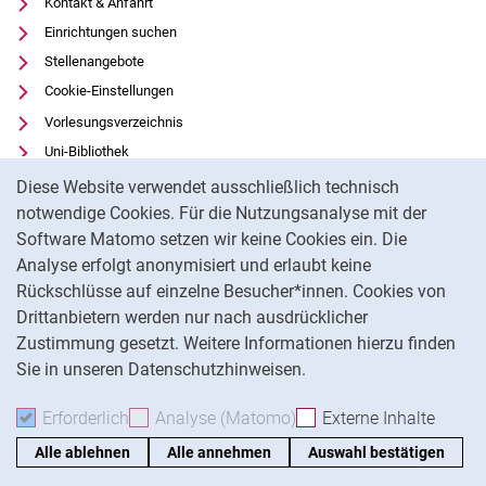
Kontakt & Anfahrt
Einrichtungen suchen
Stellenangebote
Cookie-Einstellungen
Vorlesungsverzeichnis
Uni-Bibliothek
Cookie-Hinweis
Moodle
Diese Website verwendet ausschließlich technisch
Panopto
notwendige Cookies. Für die Nutzungsanalyse mit der
Software Matomo setzen wir keine Cookies ein. Die
Datenschutz
Analyse erfolgt anonymisiert und erlaubt keine
Barrierefreiheit
Rückschlüsse auf einzelne Besucher*innen. Cookies von
Transparenter KI-Einsatz
Drittanbietern werden nur nach ausdrücklicher
Impressum
Zustimmung gesetzt. Weitere Informationen hierzu finden
Sie in unseren Datenschutzhinweisen.
Na
Erforderlich
Erforderliche Cookies akzeptieren
Analyse (Matomo)
Analyse-Cookies akzepti
Externe Inhalte
: Exte
Alle ablehnen
Alle annehmen
Auswahl bestätigen