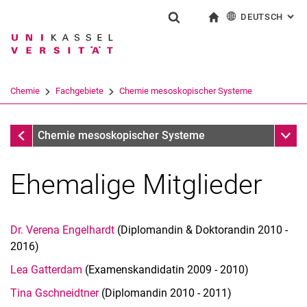
DEUTSCH
: AL
Springe direkt zu: Inhalt
Springe direkt zu: Suche
Springe direkt zu: Hauptnav
zur Startseite
Suchformular
Suchbegriff
English
Suchmaschine
Chemie
Fachgebiete
Chemie mesoskopischer Systeme
Suchen (öffnet externen Link in einem 
Chemie mesoskopischer Systeme
Unter
Chemie mesoskopischer Systeme
Ehemalige Mitglieder
Dr. Verena Engelhardt
(Diplomandin & Doktorandin 2010 -
2016)
Lea Gatterdam
(Examenskandidatin 2009 - 2010)
Tina Gschneidtner
(Diplomandin 2010 - 2011)