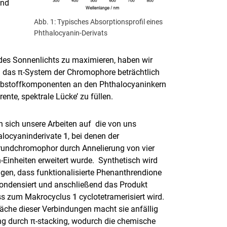
und
Abb. 1: Typisches Absorptionsprofil eines
Phthalocyanin-Derivats
des Sonnenlichts zu maximieren, haben wir
 das π-System der Chromophore beträchtlich
Farbstoffkomponenten an den Phthalocyaninkern
nte, spektrale Lücke’ zu füllen.
n sich unsere Arbeiten auf die von uns
alocyaninderivate
1
, bei denen der
rundchromophor durch Annelierung von vier
-Einheiten erweitert wurde. Synthetisch wird
gen, dass funktionalisierte Phenanthrendione
 kondensiert und anschließend das Produkt
uss zum Makrocyclus
1
cyclotetramerisiert wird.
läche dieser Verbindungen macht sie anfällig
ng durch π-stacking, wodurch die chemische