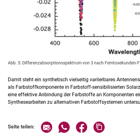
Abb. 5: Differenzabsorptionsspektrum von 3 nach Femtosekunden-F
Damit steht ein synthetisch vielseitig variierbares Antenne
als Farbstoffkomponente in Farbstoff-sensibilisierten Solarz
eine effektive Anbindung der Farbstoffe an Komponenten ein
Synthesearbeiten zu alternativen Farbstoffsystemen untersu
Seite über E-Mail teilen
Seite über WhatsApp teilen (exte
Seite über Facebook teil
Adresse der Sei
Seite teilen: