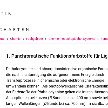
Springe direkt zu: Inhalt
Springe direkt zu: Suche
Springe direkt zu: Hauptnav
Suchmas
tute
Chemie
Fachgebiete
Chemie mesoskopischer Systeme
Fors
1. Panchromatische Funktionsfarbstoffe für Li
Phthalocyanine sind absorptionsintensive organische Farbst
die nach Lichtanregung die aufgenommene Energie durch
Transferprozesse in chemische oder elektronische Energie
umwandeln können. Als photophysikalisches Charakterist
der Farbstoffe der Phthalocyanine gelten die intensitätsstar
Absorptionen bei kurzen (
B
-Bande bei ca. 400 nm) sowie bei
langen Wellenlängen (
Q
-Bande bei ca. 700 nm) im sichtbare