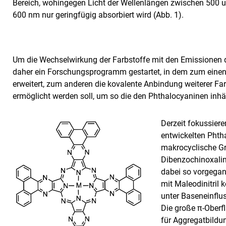
Bereich, wohingegen Licht der Wellenlängen zwischen 500 
600 nm nur geringfügig absorbiert wird (Abb. 1).
Um die Wechselwirkung der Farbstoffe mit den Emissionen 
daher ein Forschungsprogramm gestartet, in dem zum einen
erweitert, zum anderen die kovalente Anbindung weiterer 
ermöglicht werden soll, um so die den Phthalocyaninen inhäre
Derzeit fokussiere
entwickelten Phth
makrocyclische G
Dibenzochinoxalin
dabei so vorgegan
mit Maleodinitril
unter Baseneinfl
Die große π-Oberf
für Aggregatbildu