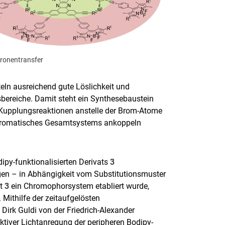
tronentransfer
teln ausreichend gute Löslichkeit und
sbereiche. Damit steht ein Synthesebaustein
-Kupplungsreaktionen anstelle der Brom-Atome
chromatisches Gesamtsystems ankoppeln
ipy-funktionalisierten Derivats
3
gen – in Abhängigkeit vom Substitutionsmuster
it
3
ein Chromophorsystem etabliert wurde,
 Mithilfe der zeitaufgelösten
irk Guldi von der Friedrich-Alexander
ktiver Lichtanregung der peripheren Bodipy-