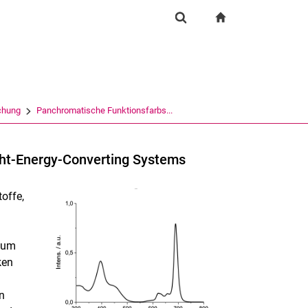
igation
zur Startseite
Suchformular
chine
Suchen (öffnet externen Link in einem neuen Fenst
chung
Panchromatische Funktionsfarbs...
ght-Energy-Converting Systems
offe,
ikum
ken
n