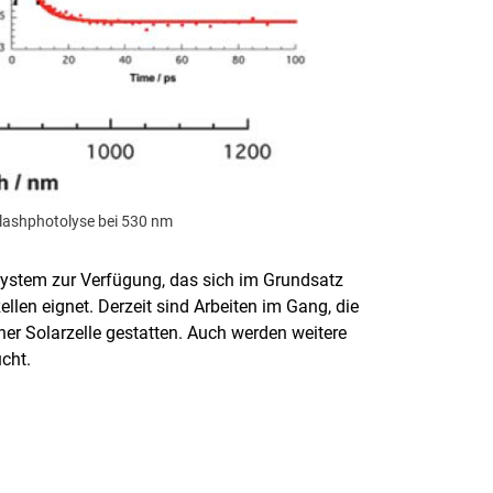
lashphotolyse bei 530 nm
nsystem zur Verfügung, das sich im Grundsatz
ellen eignet. Derzeit sind Arbeiten im Gang, die
er Solarzelle gestatten. Auch werden weitere
cht.
rner Link, öffnet neues Fenster)
en (externer Link, öffnet neues Fenster)
te kopieren