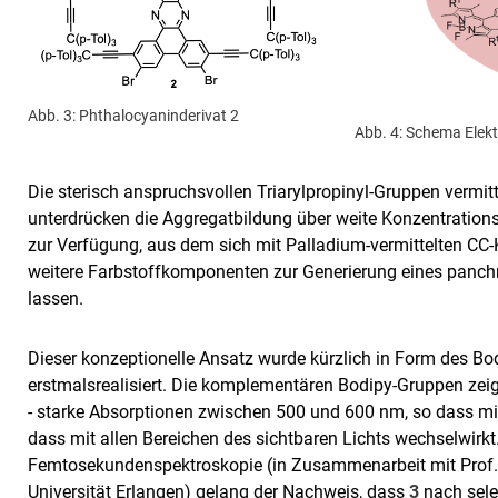
Abb. 3: Phthalocyaninderivat 2
Abb. 4: Schema Elek
Die sterisch anspruchsvollen Triarylpropinyl-Gruppen vermit
unterdrücken die Aggregatbildung über weite Konzentration
zur Verfügung, aus dem sich mit Palladium-vermittelten CC
weitere Farbstoffkomponenten zur Generierung eines pan
lassen.
Dieser konzeptionelle Ansatz wurde kürzlich in Form des Bod
erstmals
realisiert. Die komplementären Bodipy-Gruppen zei
- starke Absorptionen zwischen 500 und 600 nm, so dass m
dass mit allen Bereichen des sichtbaren Lichts wechselwirkt.
Femtosekundenspektroskopie (in Zusammenarbeit mit Prof. D
Universität Erlangen) gelang der Nachweis, dass
3
nach sele