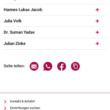
Katalyse
Hannes Lukas Jacob
Elektronen-Energietransfer
Supramolekulare Koordinationschemie
Julia Volk
Nanostrukturierte Oberflächen
Dr. Suman Yadav
Niedervalente Hauptgruppenelement-Chemie
Weitere Aspekte (Ligandenentwicklung, fundamentale
Julian Zinke
Ferrocenchemie, "interessante Moleküle")
Aktuelle Forschungsthemen
Seite über E-Mail teilen
Seite über WhatsApp teilen (exter
Seite über Facebook teile
Adresse der Seite
Seite teilen:
Kontakt & Anfahrt
Einrichtungen suchen