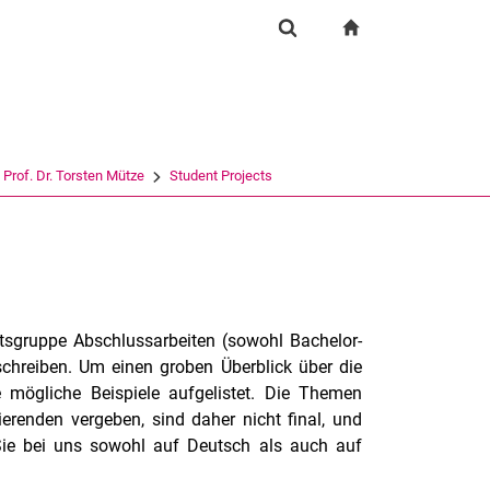
igation
zur Startseite
Suchformular
chine
Suchen (öffnet externen Link in einem neuen Fenst
Prof. Dr. Torsten Mütze
Student Projects
eitsgruppe Abschlussarbeiten (sowohl Bachelor-
chreiben. Um einen groben Überblick über die
 mögliche Beispiele aufgelistet. Die Themen
erenden vergeben, sind daher nicht final, und
 Sie bei uns sowohl auf Deutsch als auch auf