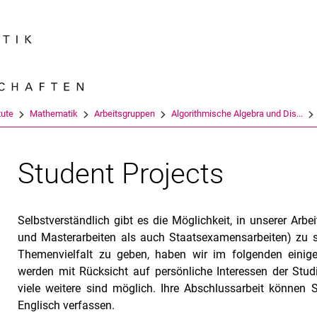
Springe direkt zu: Inhalt
Springe direkt zu: Suche
Springe direkt zu: Hauptnav
Suchmas
tute
Mathematik
Arbeitsgruppen
Algorithmische Algebra und Dis...
Student Projects
Selbstverständlich gibt es die Möglichkeit, in unserer Arb
und Masterarbeiten als auch Staatsexamensarbeiten) zu s
Themenvielfalt zu geben, haben wir im folgenden einige
werden mit Rücksicht auf persönliche Interessen der Studi
viele weitere sind möglich. Ihre Abschlussarbeit können
Englisch verfassen.