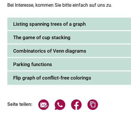
Bei Interesse, kommen Sie bitte einfach auf uns zu.
Listing spanning trees of a graph
The game of cup stacking
Combinatorics of Venn diagrams
Parking functions
Flip graph of conflict-free colorings
Seite über E-Mail teilen
Seite über WhatsApp teilen (exte
Seite über Facebook teil
Adresse der Sei
Seite teilen: