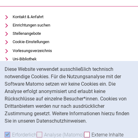
Kontakt & Anfahrt
Team
Einrichtungen suchen
Publikationen
Stellenangebote
Lebenslauf
Cookie-Einstellungen
Lehrveranstaltungen
Vorlesungsverzeichnis
Spezialveranstaltungen
Uni-Bibliothek
Cookie-Hinweis
Abschlußarbeiten
Moodle
Diese Website verwendet ausschließlich technisch
Forschungs- und Drittmittelprojekte
Panopto
notwendige Cookies. Für die Nutzungsanalyse mit der
Auszeichnungen und Preise
Software Matomo setzen wir keine Cookies ein. Die
Datenschutz
Analyse erfolgt anonymisiert und erlaubt keine
Barrierefreiheit
Rückschlüsse auf einzelne Besucher*innen. Cookies von
Transparenter KI-Einsatz
Drittanbietern werden nur nach ausdrücklicher
Impressum
Zustimmung gesetzt. Weitere Informationen hierzu finden
Sie in unseren Datenschutzhinweisen.
Na
Erforderlich
Erforderliche Cookies akzeptieren
Analyse (Matomo)
Analyse-Cookies akzepti
Externe Inhalte
: Exte