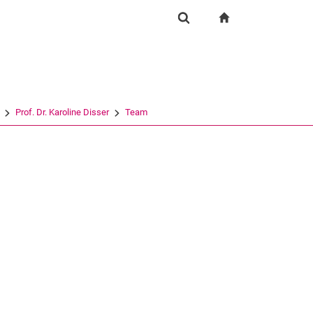
igation
zur Startseite
Suchformular
chine
Suchen (öffnet externen Link in einem neuen Fenst
Prof. Dr. Karoline Disser
Team
rner Link, öffnet neues Fenster)
en (externer Link, öffnet neues Fenster)
te kopieren