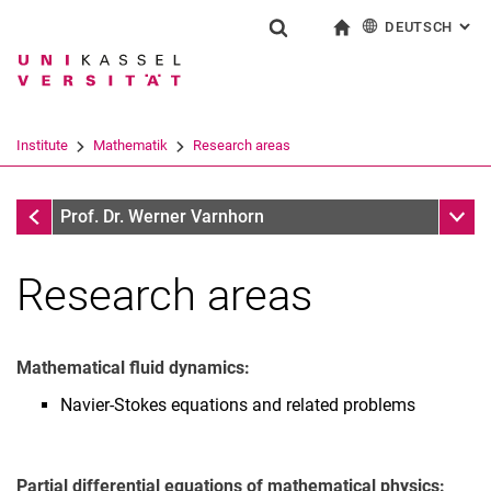
DEUTSCH
: AL
Springe direkt zu: Inhalt
Springe direkt zu: Suche
Springe direkt zu: Hauptnav
zur Startseite
Suchformular
Suchbegriff
English
Suchmaschine
Institute
Mathematik
Research areas
Suchen (öffnet externen Link in einem 
Prof. Dr. Werner Varnhorn
Unter
Prof. Dr. Werner Varnhorn
Research areas
Mathematical fluid dynamics:
Navier-Stokes equations and related problems
Partial differential equations of mathematical physics: