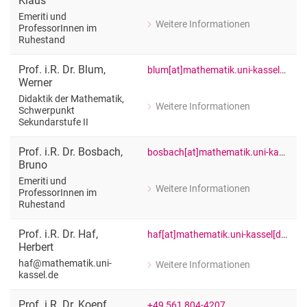
Klaus
Emeriti und
Weitere Informationen
ProfessorInnen im
zu Prof. i.R. Dr. Klaus Barner
Ruhestand
Emeriti und ProfessorInnen im Ruhes
Prof. i.R. Dr.
Blum
,
blum[at]mathematik.uni-kassel[dot]de
Werner
Didaktik der Mathematik,
Weitere Informationen
Schwerpunkt
zu Prof. i.R. Dr. Werner Blum
Sekundarstufe II
Didaktik der Mathematik, Schwerpunk
Prof. i.R. Dr.
Bosbach
,
bosbach[at]mathematik.uni-kassel[dot]de
Bruno
Emeriti und
Weitere Informationen
ProfessorInnen im
zu Prof. i.R. Dr. Bruno Bosbach
Ruhestand
Emeriti und ProfessorInnen im Ruhes
Prof. i.R. Dr.
Haf
,
haf[at]mathematik.uni-kassel[dot]de
Herbert
haf@mathematik.uni-
Weitere Informationen
zu Prof. i.R. Dr. Herbert Haf
kassel.de
haf@mathematik.uni-kassel.de
Prof. i.R. Dr.
Koepf
,
+49 561 804-4207