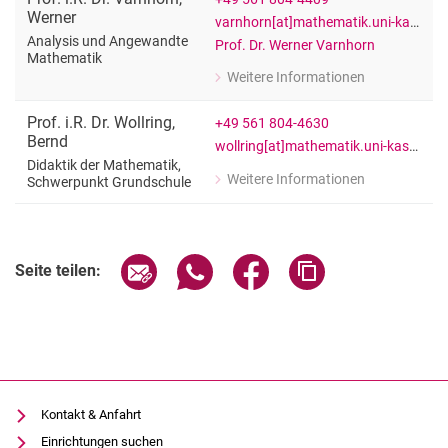
Werner
varnhorn[at]mathematik.uni-kassel[dot]de
Analysis und Angewandte
Prof. Dr. Werner Varnhorn
Mathematik
Weitere Informationen
zu Prof. i.R. Dr. Werner Varnhorn
Analysis und Angewandte Mathemati
Prof. i.R. Dr.
Wollring
,
+49 561 804-4630
Bernd
wollring[at]mathematik.uni-kassel[dot]de
Didaktik der Mathematik,
Weitere Informationen
Schwerpunkt Grundschule
zu Prof. i.R. Dr. Bernd Wollring
Didaktik der Mathematik, Schwerpun
Seite über E-Mail teilen
Seite über WhatsApp teilen (exter
Seite über Facebook teile
Adresse der Seite
Seite teilen:
Kontakt & Anfahrt
Einrichtungen suchen