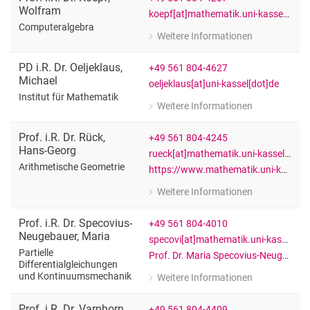
Wolfram
koepf[at]mathematik.uni-kassel[dot]de
Computeralgebra
Weitere Informationen
zu Prof. i.R. Dr. Wolfram Koepf
Computeralgebra
PD i.R. Dr.
Oeljeklaus
,
+49 561 804-4627
Michael
oeljeklaus[at]uni-kassel[dot]de
Institut für Mathematik
Weitere Informationen
zu PD i.R. Dr. Michael Oeljeklaus
Institut für Mathematik
Prof. i.R. Dr.
Rück
,
+49 561 804-4245
Hans-Georg
rueck[at]mathematik.uni-kassel[dot]de
Arithmetische Geometrie
https://www.mathematik.uni-kassel.de/~rueck/
Weitere Informationen
zu Prof. i.R. Dr. Hans-Georg Rück
Arithmetische Geometrie
Prof. i.R. Dr.
Specovius-
+49 561 804-4010
Neugebauer
,
Maria
specovi[at]mathematik.uni-kassel[dot]de
Partielle
Prof. Dr. Maria Specovius-Neugebauer
Differentialgleichungen
und Kontinuumsmechanik
Weitere Informationen
zu Prof. i.R. Dr. Maria Specovius-Neu
Partielle Differentialgleichungen un
Prof. i.R. Dr.
Varnhorn
,
+49 561 804-4409