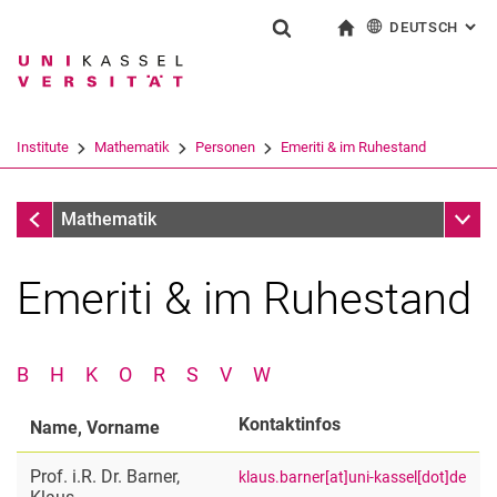
DEUTSCH
: AL
Springe direkt zu: Inhalt
Springe direkt zu: Suche
Springe direkt zu: Hauptnav
zur Startseite
Suchformular
Suchbegriff
English
Suchmaschine
Institute
Mathematik
Personen
Emeriti & im Ruhestand
Suchen (öffnet externen Link in einem 
Personen
Unter
Mathematik
Emeriti & im Ruhestand
B
H
K
O
R
S
V
W
Kontaktinfos
Name, Vorname
Emeriti & im Ruhestand
Prof. i.R. Dr.
Barner
,
klaus.barner[at]uni-kassel[dot]de