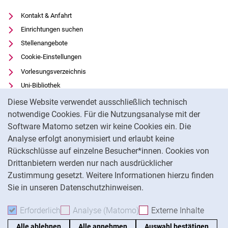
Kontakt & Anfahrt
Einrichtungen suchen
Stellenangebote
Cookie-Einstellungen
Vorlesungsverzeichnis
Uni-Bibliothek
Cookie-Hinweis
Moodle
Diese Website verwendet ausschließlich technisch
Panopto
notwendige Cookies. Für die Nutzungsanalyse mit der
Software Matomo setzen wir keine Cookies ein. Die
Datenschutz
Analyse erfolgt anonymisiert und erlaubt keine
Barrierefreiheit
Rückschlüsse auf einzelne Besucher*innen. Cookies von
Transparenter KI-Einsatz
Drittanbietern werden nur nach ausdrücklicher
Impressum
Zustimmung gesetzt. Weitere Informationen hierzu finden
Sie in unseren Datenschutzhinweisen.
Na
Erforderlich
Erforderliche Cookies akzeptieren
Analyse (Matomo)
Analyse-Cookies akzepti
Externe Inhalte
: Exte
Alle ablehnen
Alle annehmen
Auswahl bestätigen